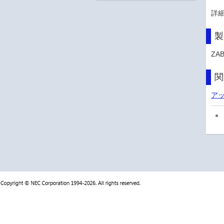
詳
製
ZA
関
アッ