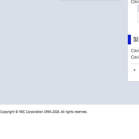
Ci
製
Cit
Cit