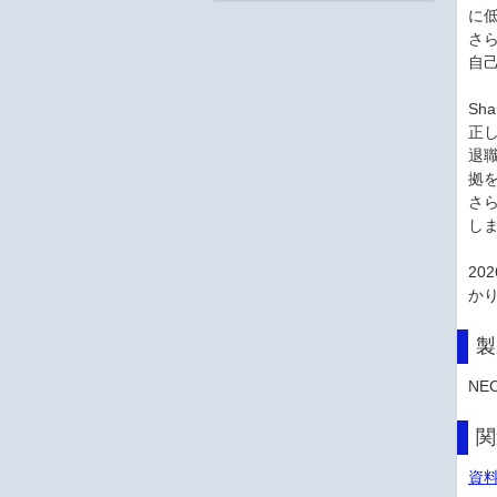
に
さ
自
Sh
正
退
拠
さ
し
20
か
製
NEC
関
資