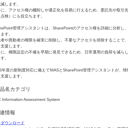
低減します。
らに、アクセス権の棚卸しや適正化を容易に行えるため、委託先や取引
己点検）にも役立ちます。
arePoint管理アシスタントは、SharePointのアクセス権を詳細に
します。
職者や異動者の権限を確実に削除し、不要なアクセスを排除することで
を支援します。
らに、権限設定の不備を早期に発見できるため、日常運用の負荷を減ら
ます。
26年度の新制度対応に備えてNIASとSharePoint管理アシスタント
り支援します。
品名カテゴリ
 Information Assessment System
連情報
料ダウンロード