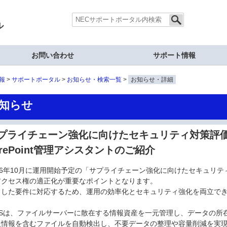
ル
お問い合わせ
サポート情報
報
サポートポータル
お知らせ・検索一覧
お知らせ・詳細
知らせ
プライチェーン強化に向けたセキュリティ対策評価制
arePoint管理アシスタントのご紹介
026年10月に運用開始予定の「サプライチェーン強化に向けたセキュリ
アクセス権の適正化が重要なポイントとなります。
うした要件に対応するため、運用の効率化とセキュリティ強化を両立で
IASは、ファイルサーバーに散在する情報資産を一元管理し、データの所
人情報を含むファイルを自動検出し、不要データの整理や容量削減を実