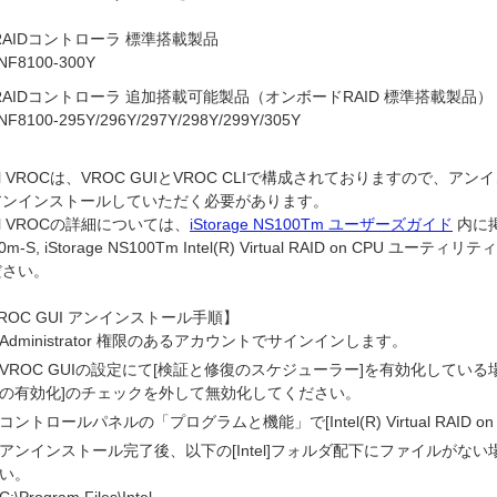
RAIDコントローラ 標準搭載製品
 NF8100-300Y
RAIDコントローラ 追加搭載可能製品（オンボードRAID 標準搭載製品）
 NF8100-295Y/296Y/297Y/298Y/299Y/305Y
tel VROCは、VROC GUIとVROC CLIで構成されておりますので
アンインストールしていただく必要があります。
tel VROCの詳細については、
iStorage NS100Tm ユーザーズガイド
内に掲載
10m-S, iStorage NS100Tm Intel(R) Virtual RAID on CPU
ださい。
ROC GUI アンインストール手順】
Administrator 権限のあるアカウントでサインインします。
VROC GUIの設定にて[検証と修復のスケジューラー]を有効化してい
の有効化]のチェックを外して無効化してください。
コントロールパネルの「プログラムと機能」で[Intel(R) Virtual RAID
アンインストール完了後、以下の[Intel]フォルダ配下にファイルがない場
い。