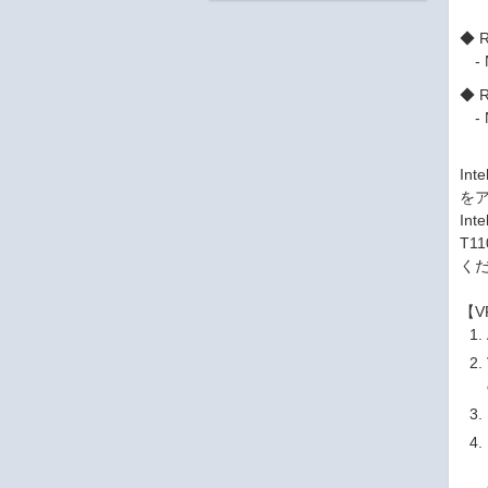
◆ 
-
◆ 
-
In
を
In
T1
く
【V