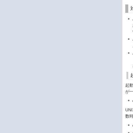
起
が一
U
数時