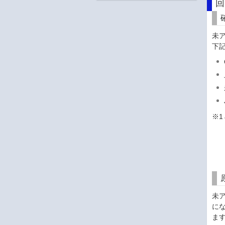
回
未
下
※1
未
にな
ま