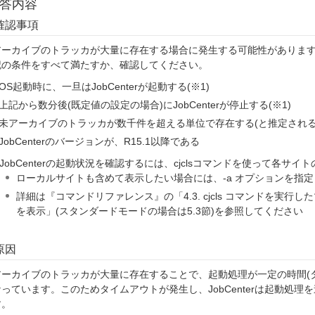
答内容
確認事項
アーカイブのトラッカが大量に存在する場合に発生する可能性がありま
記の条件をすべて満たすか、確認してください。
OS起動時に、一旦はJobCenterが起動する(※1)
上記から数分後(既定値の設定の場合)にJobCenterが停止する(※1)
未アーカイブのトラッカが数千件を超える単位で存在する(と推定される
JobCenterのバージョンが、R15.1以降である
JobCenterの起動状況を確認するには、cjclsコマンドを使って各サ
ローカルサイトも含めて表示したい場合には、-a オプションを指
詳細は『コマンドリファレンス』の「4.3. cjcls コマンドを実
を表示」(スタンダードモードの場合は5.3節)を参照してください
原因
アーカイブのトラッカが大量に存在することで、起動処理が一定の時間(
っています。このためタイムアウトが発生し、JobCenterは起動処
す。