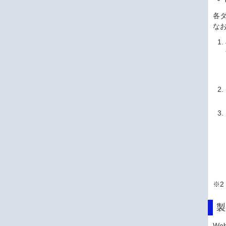
各
な
※
製
Web