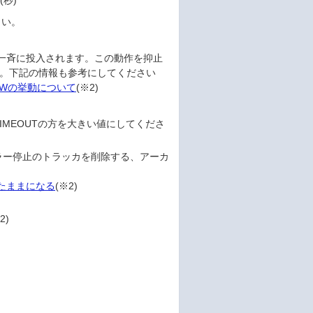
(秒)
さい。
後に一斉に投入されます。この動作を抑止
ください。下記の情報も参考にしてください
NWの挙動について
(※2)
OT_TIMEOUTの方を大きい値にしてくださ
ラー停止のトラッカを削除する、アーカ
ったままになる
(※2)
2)