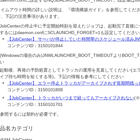
daemon.confに設定するNQSDAEMON_BOOT_TIMEOUT。既定値は60
タイムアウト時間の詳しい説明は、『環境構築ガイド』を参照してくだ
お、下記の注意事項があります。
JobCenterの停止中に予定開始時刻を迎えたジョブは、起動完了直
するにはdaemon.confにSCLAUNCHD_FORGET=1も設定して
【JobCenter】 サーバが停止していた時間帯のスケジュール済みJ
コンテンツID：3150101844
(Windowsの場合のみ)JNWLAUNCHER_BOOT_TIMEOUTよりBO
い
起動後、再発の予防処置としてトラッカの運用を見直してください(エ
イブ待ち時間を短くする等)。下記の情報も参考にしてください
【JobCenter】 エラー停止トラッカがアーカイブされず長期間残
コンテンツID：3150101808
【JobCenter】 トラッカがいつまで経ってもアーカイブされない
(※
コンテンツID：3150101701
2 参照するには契約が必要です。
品名カテゴリ
SAM JobCenter