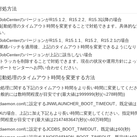
対処方法
JobCenterのバージョンがR15.1.2、R15.2.2、R15.3以降の場合
起動処理のタイムアウト時間を変更することで対処できます。具体的な
い。
JobCenterのバージョンがR15.1、R15.1.1、R15.2、R15.2.1の場合
累積パッチを適用後、上記のタイムアウト時間を変更できるようになり
JobCenterのバージョンが上記に該当しない場合
トラッカを削除することで対処できます。現在の状況や運用方針によっ
ポートセンターへお問い合わせください。
起動処理のタイムアウト時間を変更する方法
動処理に関する下記のタイムアウト時間をより長い時間に変更してくだ
般的には数時間程度が目安です(最大値は999999(秒)(≒278時間))
daemon.confに設定するJNWLAUNCHER_BOOT_TIMEOUT。既定値は1
NIXの場合、上記に加え下記もより長い時間に変更してください。指定
間程度が目安です(最大値は2147483647(秒)(≒60万時間))
daemon.confに設定するJCDBS_BOOT_TIMEOUT。既定値は60(秒)