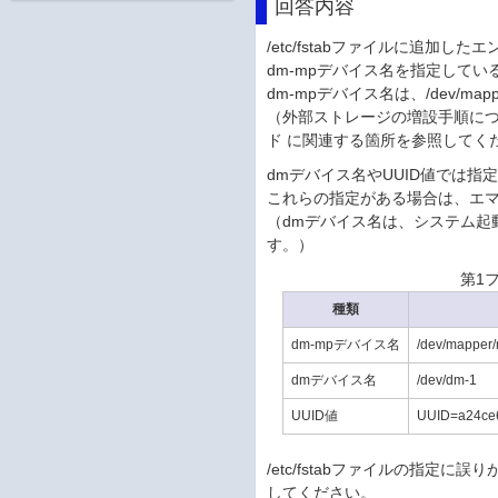
回答内容
/etc/fstabファイルに追
dm-mpデバイス名を指定して
dm-mpデバイス名は、/dev/m
（外部ストレージの増設手順については
ド に関連する箇所を参照してく
dmデバイス名やUUID値では
これらの指定がある場合は、エ
（dmデバイス名は、システム起動
す。）
第1
種類
dm-mpデバイス名
/dev/mapper
dmデバイス名
/dev/dm-1
UUID値
UUID=a24ce6
/etc/fstabファイルの指
してください。