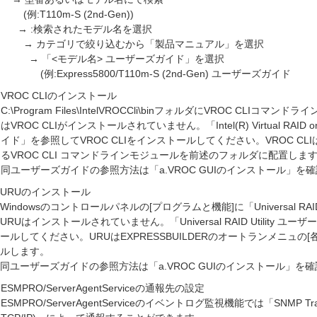
(例:T110m-S (2nd-Gen))
→ :検索されたモデル名を選択
→ カテゴリで絞り込むから「製品マニュアル」を選択
→ 「<モデル名> ユーザーズガイド」を選択
(例:Express5800/T110m-S (2nd-Gen) ユーザーズガイド
VROC CLIのインストール
C:\Program Files\IntelVROCCli\binフォルダにVROC CL
はVROC CLIがインストールされていません。「Intel(R) Virtual RAI
イド」を参照してVROC CLIをインストールしてください。VROC CLIは
るVROC CLI コマンドラインモジュールを前述のフォルダに配置しま
同ユーザーズガイドの参照方法は「a.VROC GUIのインストール」を
URUのインストール
Windowsのコントロールパネルの[プログラムと機能]に「Universal RAI
URUはインストールされていません。「Universal RAID Utility
ールしてください。URUはEXPRESSBUILDERのオートランメニュ
ルします。
同ユーザーズガイドの参照方法は「a.VROC GUIのインストール」を
ESMPRO/ServerAgentServiceの通報先の設定
ESMPRO/ServerAgentServiceのイベントログ監視機能では「SNMP Tra