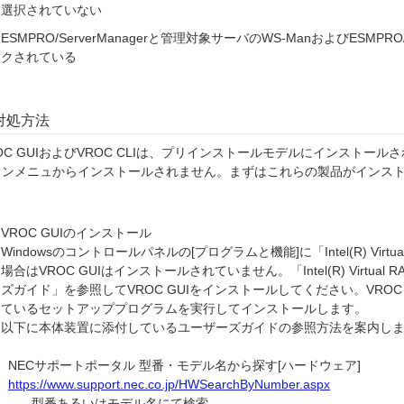
選択されていない
ESMPRO/ServerManagerと管理対象サーバのWS-ManおよびESMPRO/S
クされている
対処方法
OC GUIおよびVROC CLIは、プリインストールモデルにインストールされ
ランメニュからインストールされません。まずはこれらの製品がインス
。
VROC GUIのインストール
Windowsのコントロールパネルの[プログラムと機能]に「Intel(R) Virtu
場合はVROC GUIはインストールされていません。「Intel(R) Virtual 
ズガイド」を参照してVROC GUIをインストールしてください。VROC GU
ているセットアッププログラムを実行してインストールします。
以下に本体装置に添付しているユーザーズガイドの参照方法を案内し
NECサポートポータル 型番・モデル名から探す[ハードウェア]
https://www.support.nec.co.jp/HWSearchByNumber.aspx
→ 型番あるいはモデル名にて検索