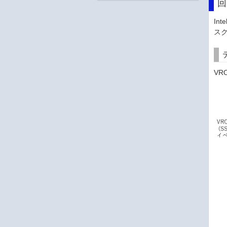
回
Int
ス
V