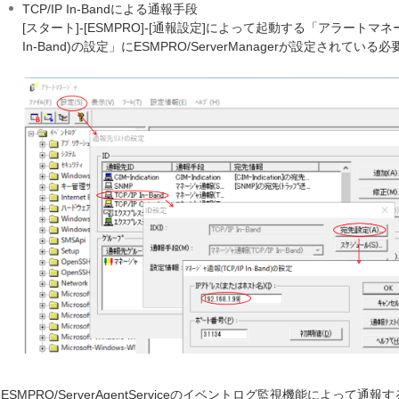
TCP/IP In-Bandによる通報手段
[スタート]-[ESMPRO]-[通報設定]によって起動する「アラートマ
In-Band)の設定」にESMPRO/ServerManagerが設定されてい
ESMPRO/ServerAgentServiceのイベントログ監視機能によっ