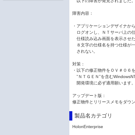
以下の障害が発見されました
障害内容：
・アプリケーションデザイナか
ログオンし、ＮＴサーバ上の仕
仕様読み込み画面を表示させた
８文字の仕様名を持つ仕様が一
されない。
対策：
・以下の修正物件をＯＶ＃０６
”ＮＴＧＥＮ”を含むWindowsN
開発環境に必ず適用願います
アップデート版：
修正物件とリリースメモをダウ
製品名カテゴリ
HolonEnterprise