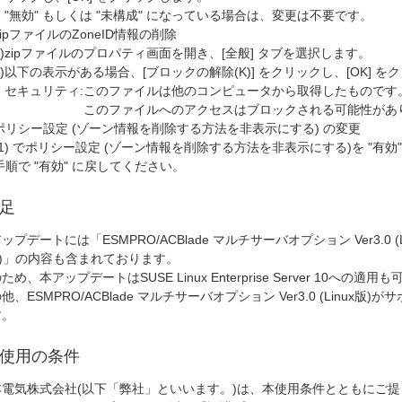
"無効" もしくは "未構成" になっている場合は、変更は不要です。
zipファイルのZoneID情報の削除
)
zipファイルのプロパティ画面を開き、[全般] タブを選択します。
)
以下の表示がある場合、[ブロックの解除(K)] をクリックし、[OK] 
セキュリティ:
このファイルは他のコンピュータから取得したものです
このファイルへのアクセスはブロックされる可能性があ
ポリシー設定 (ゾーン情報を削除する方法を非表示にする) の変更
(1) でポリシー設定 (ゾーン情報を削除する方法を非表示にする)を "有効
手順で "有効" に戻してください。
足
ップデートには「ESMPRO/ACBlade マルチサーバオプション Ver3.0 (Linux
7)」の内容も含まれております。
ため、本アップデートはSUSE Linux Enterprise Server 10への適用
他、ESMPRO/ACBlade マルチサーバオプション Ver3.0 (Linux版)
す。
使用の条件
本電気株式会社(以下「弊社」といいます。)は、本使用条件とともにご提