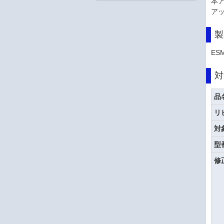
本ア
ア
製
ES
対
品
リ
対
型
修