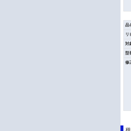
品
リ
対
型
修
種