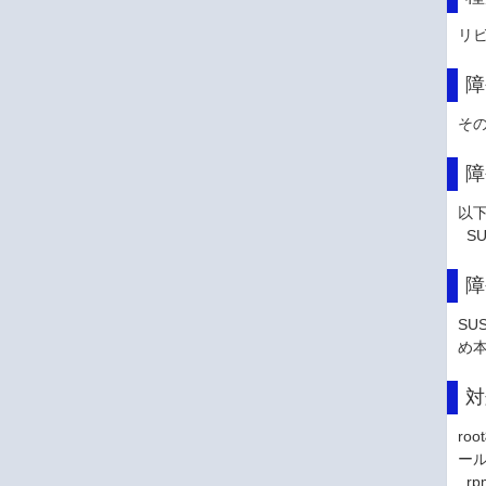
リ
障
そ
障
以
SUS
障
SU
め
対
ro
ー
rpm