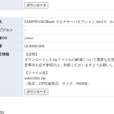
名
ESMPRO/ACBlade マルチサーバオプション Ver3.0 （
ビジョン
-
象OS
Linux
番
UL4008-006
正情報
【説明】
ダウンロードしたzipファイルの解凍について重要な注
意事項を必ず参照の上、対処くださいますようお願いし
【ファイル名】
acbm30lx.zip
（形式：ZIP圧縮形式 サイズ：860KB）
別