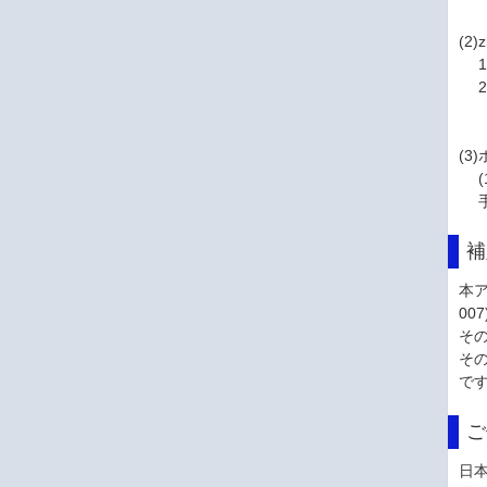
(2)
1
2
(3)
補
本ア
00
その
その
で
ご
日