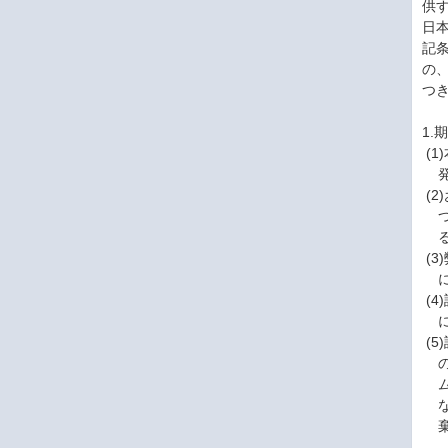
供
日
記
の
つ
1.
(
発
(
つ
る
(
に
(
に
(
の
ム
な
棄