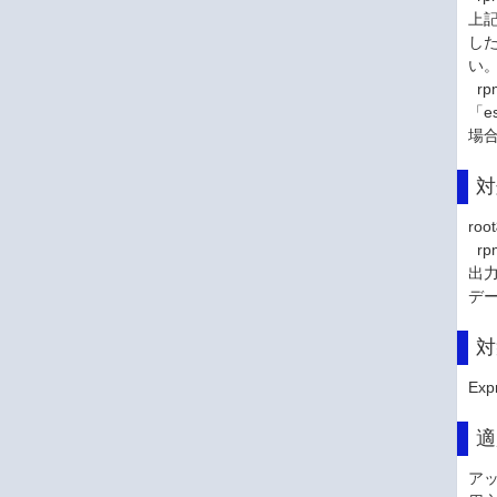
上記
した
い
rpm
「e
場
対
ro
rpm
出力
デ
対
Ex
適
ア