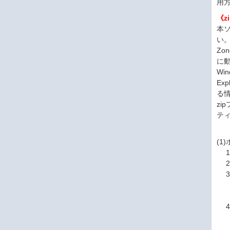
用
《
本ソ
い
Zo
に
Win
Ex
る
zi
テ
(1)
1
2
3
4