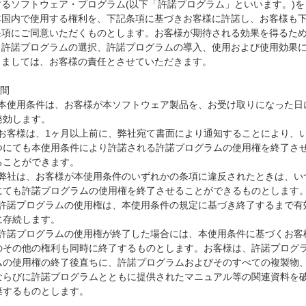
するソフトウェア・プログラム(以下「許諾プログラム」といいます。)を
本国内で使用する権利を、下記条項に基づきお客様に許諾し、お客様も
条項にご同意いただくものとします。お客様が期待される効果を得るた
、許諾プログラムの選択、許諾プログラムの導入、使用および使用効果
きましては、お客様の責任とさせていただきます。
期間
1)本使用条件は、お客様が本ソフトウェア製品を、お受け取りになった日
効します。
2)お客様は、1ヶ月以上前に、弊社宛て書面により通知することにより、
にても本使用条件により許諾される許諾プログラムの使用権を終了さ
ことができます。
3)弊社は、お客様が本使用条件のいずれかの条項に違反されたときは、い
ても許諾プログラムの使用権を終了させることができるものとします
4)許諾プログラムの使用権は、本使用条件の規定に基づき終了するまで有
存続します。
5)許諾プログラムの使用権が終了した場合には、本使用条件に基づくお客
その他の権利も同時に終了するものとします。お客様は、許諾プログ
の使用権の終了後直ちに、許諾プログラムおよびそのすべての複製物
らびに許諾プログラムとともに提供されたマニュアル等の関連資料を
するものとします。