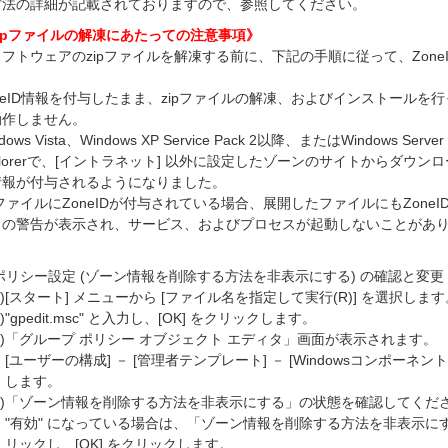
方法の詳細が記載されておりますので、参照してください。
zipファイルの解凍にあたっての注意事項》
フトウェアのzipファイルを解凍する前に、下記の手順に従って、Zon
。
neID情報を付与したまま、zipファイルの解凍、およびインストール
動作しません。
dows Vista、Windows XP Service Pack 2以降、またはWindows Server 2
plorerで、[イントラネット] 以外に設定したゾーンのサイトからダウンロー
情報が付与されるようになりました。
pファイルにZoneIDが付与されている場合、展開したファイルにもZon
ィの警告が表示され、サービス、およびプロセスが起動しないことがあ
ポリシー設定 (ゾーン情報を削除する方法を非表示にする) の確認と変更
)
[スタート] メニューから [ファイル名を指定して実行(R)] を選択します
)
"gpedit.msc" と入力し、[OK] をクリックします。
)
「グループ ポリシー オブジェクト エディタ」画面が表示されます。
[ユーザーの構成] － [管理者テンプレート] － [Windowsコンポーネン
します。
)
「ゾーン情報を削除する方法を非表示にする」の状態を確認してくだ
"有効" になっている場合は、「ゾーン情報を削除する方法を非表示にす
リックし、[OK] をクリックします。