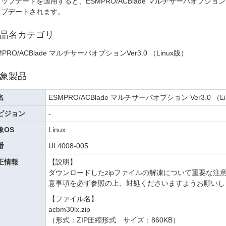
ップデートを適用すると、ESMPRO/ACBlade マルチサーバオプション Ver
ップデートされます。
品名カテゴリ
MPRO/ACBlade マルチサーバオプションVer3.0 （Linux版）
象製品
名
ESMPRO/ACBlade マルチサーバオプション Ver3.0 （
ビジョン
-
象OS
Linux
番
UL4008-005
正情報
【説明】
ダウンロードしたzipファイルの解凍について重要な注
意事項を必ず参照の上、対処くださいますようお願いし
【ファイル名】
acbm30lx.zip
（形式：ZIP圧縮形式 サイズ：860KB）