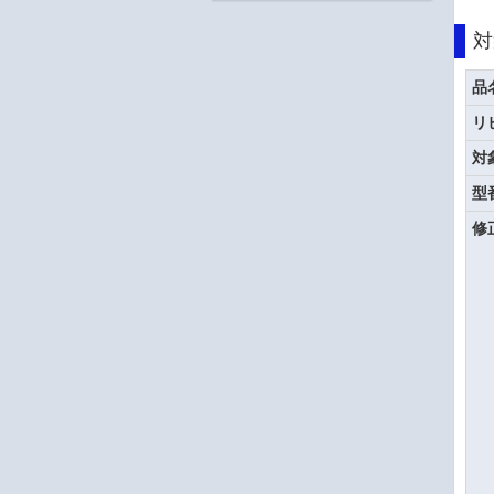
対
品
リ
対
型
修