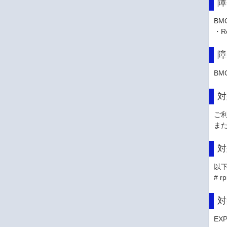
障
BM
・Re
障
BM
対
ご利
ま
対
以下
# r
対
EX