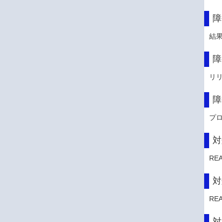
障
結
障
リ
障
プ
対
RE
対
RE
対