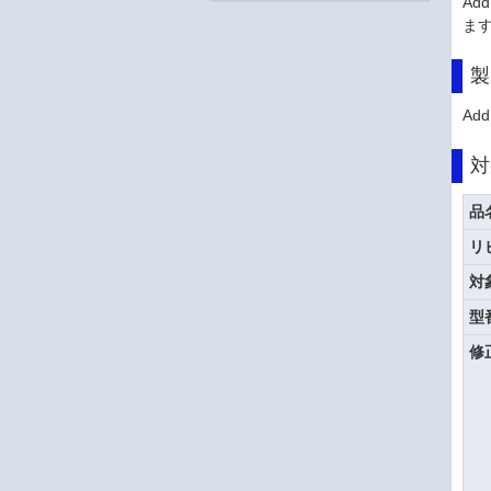
Ad
ま
製
Add
対
品
リ
対
型
修