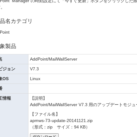
dPoint Manager の時刻設定にて「今すぐ更新」ボタンをクリック
す。
品名カテゴリ
Point
象製品
名
AddPoint/MailWallServer
ビジョン
V7.3
象OS
Linux
番
正情報
【説明】
AddPoint/MailWallServer V7.3 用のアップ
【ファイル名】
apmws-73-update-20141121.zip
（形式：zip サイズ：94 KB）