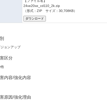
【ファイル名】
24ve20xe_cd110_2k.zip
（形式：ZIP サイズ：30,708KB）
別
ビジョンアップ
害区分
の他
害内容/強化内容
し
害原因/強化理由
し