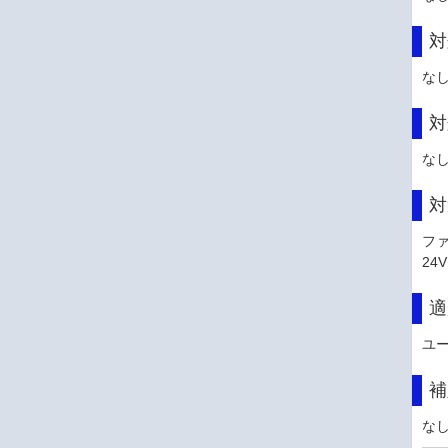
対
な
対
な
対
フ
24
適
ユ
補
な