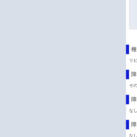
種
リ
障
そ
障
な
障
な