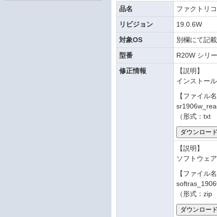
品名
ファクトリ
リビジョン
19.0.6W
対象OS
別欄にて記
型番
R20W シリ
修正情報
【説明】
インストー
【ファイル
sr1906w_re
（形式：txt
【説明】
ソフトウェアRA
【ファイル
softras_190
（形式：zip