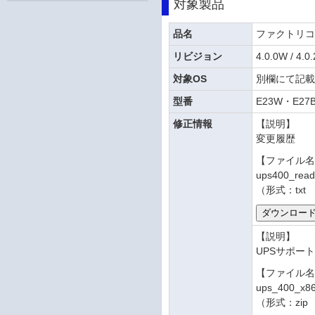
対象製品
品名
ファクトリ
リビジョン
4.0.0W / 4.0
対象OS
別欄にて記
型番
E23W・E27
修正情報
【説明】
変更履歴
【ファイル
ups400_read
（形式：txt
【説明】
UPSサポートソ
【ファイル
ups_400_x86
（形式：zip