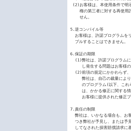
 (2)お客様は、本使用条件で明示されている場合を除き、許諾プログラムまたはその使用

    権の第三者に対する再使用許諾、譲渡、移転またはその他の処分をすることはできま

    せん。

5.逆コンパイル等

  お客様は、許諾プログラムをリバースエンジニアリング、逆コンパイルまたは逆アセン

  ブルすることはできません。

6.保証の期限

  (1)弊社は、許諾プログラムに関していかなる保証も行いません。許諾プログラムに関

     し発生する問題はお客様の責任および費用負担をもって処理されるものとします。

  (2)前項の規定にかかわらず、弊社が許諾プログラムの誤り(バグ)を修正したときは、

     弊社は、自己の裁量により、かかる誤りを修正したプログラムもしくは修正のため

     のプログラム(以下、これらのプログラムを「修正プログラム」といいます。)また

     は、かかる修正に関する情報を弊社が定める方法により提供することがあります。

     お客様に提供された修正プログラムは許諾プログラムとみなします。

7.責任の制限

  弊社は、いかなる場合も、お客様の逸失利益、特別な事情から生じた損害(損害発生に

  つき弊社が予見し、または予見し得た場合を含みます。)および第三者からお客様に対

  してなされた損害賠償請求に基づく損害について一切責任を負いません。
