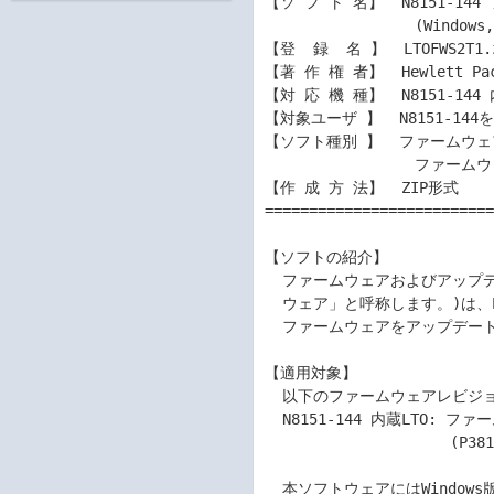
【ソ フ ト 名】  N8151-1
                 (Windows, Linux)

【登  録  名 】  LTOFWS2T1.z
【著 作 権 者】  Hewlett Pack
【対 応 機 種】  N8151-144 
【対象ユーザ 】  N8151-144
【ソフト種別 】  ファームウ
                 ファームウェアアップデート手順書

【作 成 方 法】  ZIP形式

==========================
【ソフトの紹介】

  ファームウェアおよびアップデートツール(Windows, Linux) (以下「本ソフト

  ウェア」と呼称します。)は、Express5800シリーズにおいてN8151-144 内蔵LTOの

  ファームウェアをアップデートするツールおよび手順書です。

【適用対象】

  以下のファームウェアレビジョンがアップデート対象です。

  N8151-144 内蔵LTO: ファームウェアが「Q387」またはこれより古い

                     (P381など若いアルファベットの)場合

  本ソフトウェアにはWindows版、Linux版のファームウェアアップデートツールが含まれ
