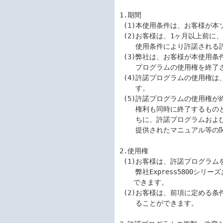
1.期間

 (1)本使用条件は、お客様が本ソフトウェア製品をお受け取りになった日に発効します。

 (2)お客様は、1ヶ月以上前に、弊社宛て書面により通知することにより、いつでも本

    使用条件により許諾される許諾プログラムの使用権を終了させることができます。

 (3)弊社は、お客様が本使用条件のいずれかの条項に違反されたときは、いつでも許諾

    プログラムの使用権を終了させることができるものとします。

 (4)許諾プログラムの使用権は、本使用条件の規定に基づき終了するまで有効に存続しま

    す。

 (5)許諾プログラムの使用権が終了した場合には、本使用条件に基づくお客様のその他の

    権利も同時に終了するものとします。お客様は、許諾プログラムの使用権の終了後直

    ちに、許諾プログラムおよびそのすべての複製物、ならびに許諾プログラムとともに

    提供されたマニュアル等の関連資料を破棄するものとします。

2.使用権

 (1)お客様は、許諾プログラムをお客様がお持ちのWindowsまたはLinuxを使用している

    弊社Express5800シリーズおよびiStorage NSシリーズにおいてのみ、使用することが

　　できます。 

 (2)お客様は、前項に定める条件に従い日本国内においてのみ、許諾プログラムを使用す

    ることができます。
