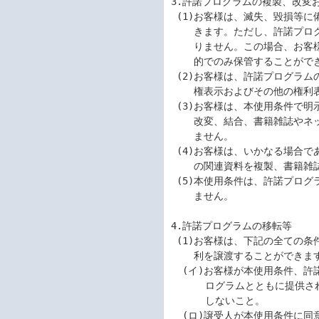
3.許諾プログラムの複製、改変お
 (1)お客様は、滅失、毀損等に備える目的でのみ許諾プログラムを1部複製することがで

    きます。ただし、許諾プログラムを固定メモリに組み込んだときにはこの限りではあ

    りません。この場合、お客様は、許諾プログラムの記憶媒体を滅失、毀損に備える目

    的でのみ保管することができます。

 (2)お客様は、許諾プログラムのすべての複製物に、許諾プログラムに付されている著作

    権表示およびその他の権利表示を付すものとします。

 (3)お客様は、本使用条件で明示されている場合を除き、許諾プログラムの使用、複製、

    改変、結合、書籍雑誌やネットワークへの転載またはその他の処分を行うことはでき

    ません。

 (4)お客様は、いかなる場合であっても許諾プログラムとともに提供されたマニュアル等

    の関連資料を複製、書籍雑誌やネットワークへ転載することはできません。

 (5)本使用条件は、許諾プログラムに関する無体財産権をお客様に移転するものではあり

    ません。

4.許諾プログラムの移転等

 (1)お客様は、下記の全ての条件を満たした場合に限り、本使用条件に基づくお客様の権

    利を譲渡することができます。

  (イ)お客様が本使用条件、許諾プログラムおよびそのすべての複製物、ならびに許諾プ

      ログラムとともに提供されたマニュアル等の関連資料を譲渡し、これらを一切保持

      しないこと。

  (ロ)譲受人が本使用条件に同意していること。
