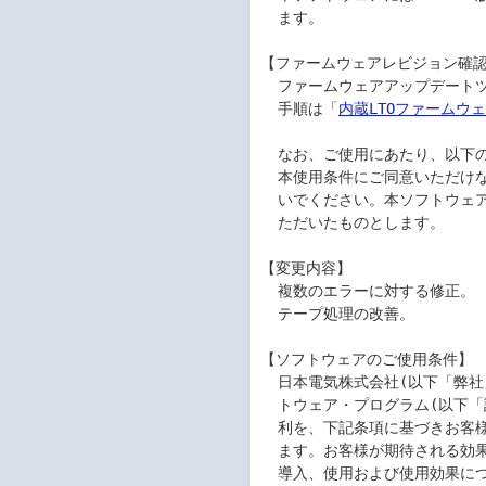
  ます。

【ファームウェアレビジョン確認
  ファームウェアアップデートツールでファームウェアレビジョンが確認可能です。詳細

  手順は「
内蔵LTOファームウ
  なお、ご使用にあたり、以下のソフトウェアのご使用条件を十分にお読みください。

  本使用条件にご同意いただけない場合には、本ソフトウェアをダウンロードなさらな

  いでください。本ソフトウェアをダウンロードされた場合には、本使用条件にご同意い

  ただいたものとします。

【変更内容】

  複数のエラーに対する修正。

  テープ処理の改善。

【ソフトウェアのご使用条件】

  日本電気株式会社(以下「弊社」といいます。)は、本使用条件とともにご提供するソフ

  トウェア・プログラム(以下「許諾プログラム」といいます。)を日本国内で使用する権

  利を、下記条項に基づきお客様に許諾し、お客様も下記条項にご同意いただくものとし

  ます。お客様が期待される効果を得るための許諾プログラムの選択、許諾プログラムの

  導入、使用および使用効果につきましては、お客様の責任とさせていただきます。
