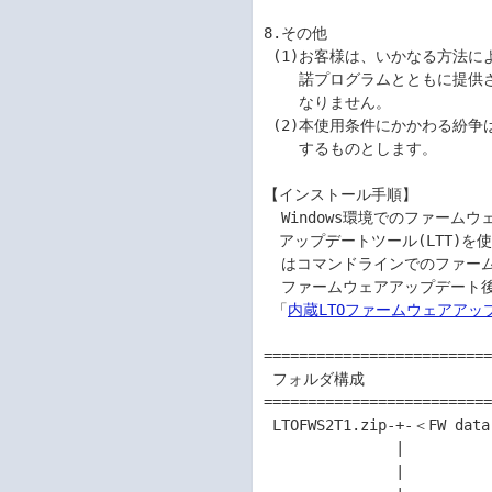
8.その他

 (1)お客様は、いかなる方法によっても許諾プログラムおよびその複製物、ならびに許 

    諾プログラムとともに提供されたマニュアル等の関連資料を日本国から輸出しては

    なりません。

 (2)本使用条件にかかわる紛争は、東京地方裁判所を専属的合意管轄裁判所として解決

    するものとします。

【インストール手順】

  Windows環境でのファームウェアアップデートは、GUIツールであるファームウェア

　アップデートツール(LTT)を
  はコマンドラインでのファームウェアアップデートツール(LTT)を使用します。

  ファームウェアアップデート後はサーバの再起動が必要となります。詳細手順は

 「
内蔵LTOファームウェアアッ
==========================
 フォルダ構成

==========================
 LTOFWS2T1.zip-+-＜FW data＞ --+-- LTT_Ultrium_8-SCSI_HH_SAS_S2T1_STANDALONE.frm

               |               | 

               |               +-- LTT_Ultrium_8-SCSI_HH_SAS_S2T1_STANDALONE.frm.sig
