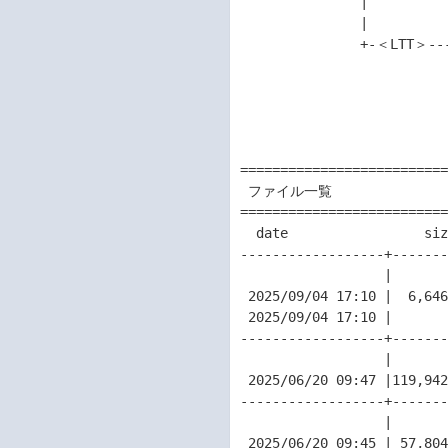
               |

               |

               +-＜LTT＞---+-＜Linux_64bit＞-+--hpe_ltt66_linux_x86_64.tar

                           |                 
                           |                 +--hpe_ltt66_linux_x86_64.tar.s
                           
                           +-＜Windows＞--------hpe_ltt66_win.e
==========================
 ファイル一覧

==========================
  date                 size       filename

------------------+-------
                  |           |  ＜ファームウェアデータ＞

 2025/09/04 17:10 |  6,646,020|  LTT_Ultrium_8-SCSI_HH_SAS_S2T1_STANDALONE.frm

 2025/09/04 17:10 |        310|  LTT_Ultrium_8-SCSI_HH_SAS_S2T1_STANDALONE.frm.sig

------------------+-------
                  |           |  ＜Windows用GUIアップデートツール＞

 2025/06/20 09:47 |119,942,616|  hpe_ltt66_win.exe

------------------+-------
                  |           |  ＜Linux用コマンドラインツール＞

 2025/06/20 09:45 | 57,804,800|  hpe_ltt66_linux_x86_64.tar
