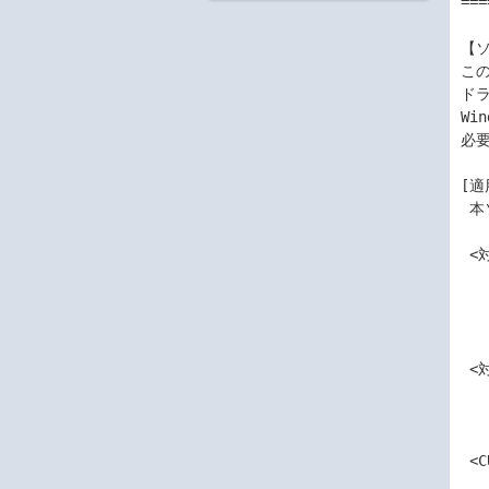
===
【ソ
この
ドラ
Wi
必
[適
 本ソフトウェアは、以下の対象装置/対象OSにてご使用のお客様が対象です。

 <対象装置>

   - Express5800/T110k-S

   - Express5800/T110m-S 

   - Express5800/T110m-S (2nd-Gen)

 <対象OS>

   - Windows Server 2022 Standard

   - Windows Server 2022 Datacenter

 <CUDA>

   - 12.8
