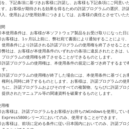
期間

とができます。

のとします。

。

使用権の終了後直

ログラムとともに

のとします。

使用権

ができます。 
