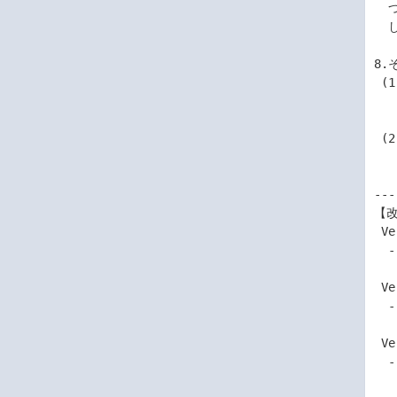
  つき弊社が予見し、または予見し得た場合を含みます。)および第三者からお客様に対

  してなされた損害賠償請求に基づく損害について一切責任をおいません。

8.
 (1)お客様は、いかなる方法によっても許諾プログラムおよびその複製物、ならびに許 

    諾プログラムとともに提供されたマニュアル等の関連資料を日本国
    なりませ
 (2)本使用条件にかかわる紛争は、東京地方裁判所を専属的合意管轄裁判所として解決

    するものとしま
---
【改
 Ver.32.0.15.7213

  - バージョン更新

 Ver.32.0.15.6603

  - 2025.02.26 バージョン更新

 Ver.31.0.15.2833

  - 2024.04.26 以下の装置を対象装置へ追加

    Express5800/T11