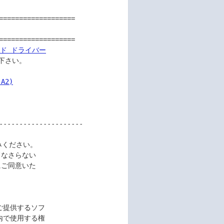
==================

==================

ド ドライバー

さい。

2)

---------------------

なさらない

ご同意いた
