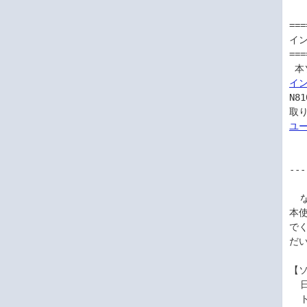
===
イン
===
 
イン
N8
取
ユ
---
  なお、ご使用にあたり、以下のソフトウェアのご使用条件を充分にお読みください。

本
で
だい
【
  日本電気株式会社(以下「弊社」といいます。)は、本使用条件とともにご提供するソフ

  トウェア・プログラム(以下「許諾プログラム」といいます。)を日本国内で使用する権
