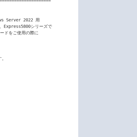
=====================

Server 2022 用

xpress5800シリーズで

ングカードをご使用の際に
