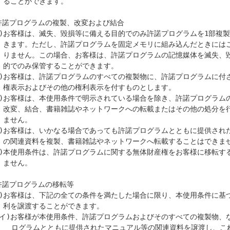
す。

許諾プログラムの複製、改変および結合

はこの限りではあ

、毀損に備える目

ます。

とします。

を行うことはでき

。

はできません。

。

許諾プログラムの移転等

ます。

ル等の関連資料を譲渡し、これらを一切保持
