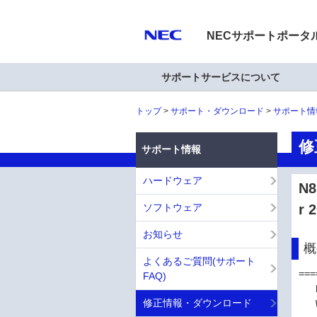
NECサポートポータ
サポートサービスについて
トップ
サポート・ダウンロード
サポート情
修
サポート情報
ハードウェア
N
ソフトウェア
r 
お知らせ
概
よくあるご質問(サポート
===
FAQ)
   N8105-64 GPU コンピューティングカード(NVIDIA A2)

修正情報・ダウンロード
   Windows Server 2022 用ドライバー (32.0.15.7213)
