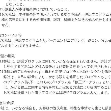
ないこと。

することはできま

。

逆コンパイル等

保証の期限

もって処理されるものとします。

たプログラムもしくは修正のため

プログラム」といいます。)また

により提供することがあります。

プログラムとみなします。

責任の制限
