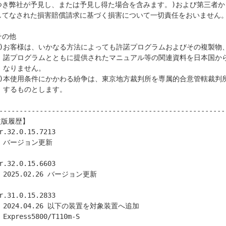
その他

から輸出しては

ん。

す。

--------------------------------------------------------
版履歴】

0m-S
