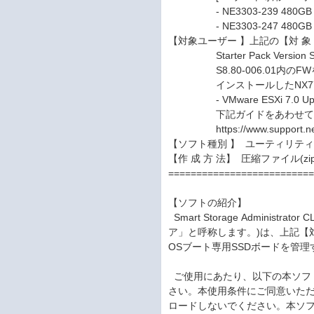
- NE3303-239 480GB 
- NE3303-247 480GB O
【対象ユーザー 】上記の【対 象
Starter Pack Version S
S8.80-006.01内のFWを適
インストールしたNX770
- VMware ESXi 7.0 Upd
下記ガイドをあわせてご
https://www.support.nec.c
【ソフト種別 】 ユーティリテ
【作 成 方 法】 圧縮ファイル(zi
=========================
【ソフトの紹介】
Smart Storage Administrat
ア」と呼称します。)は、上記【対
OSブート専用SSDボードを管理
ご使用にあたり、以下の本ソフ
さい。本使用条件にご同意いた
ロードしないでください。本ソ