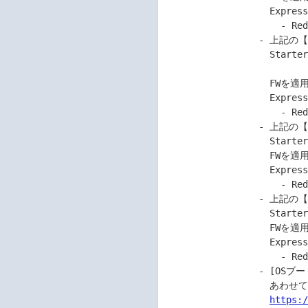
                   Express5800シリーズをご使用のお客様。

                     - Red Hat Enterprise Linux 9.5

                 - 上記の【対 象 機 種】にて、

                   Starter Pack Version S8.10-013.04内または

                                   
                   FWを適用し、以下のLinuxをインストールした

                   Express5800シリーズをご使用のお客様。

                     - Red Hat Enterprise Linux 9.6

                 - 上記の【対 象 機 種】にて、

                   Starter Pack Version S8.30-001.02内の

                   FWを適用し、以下のLinuxをインストールした

                   Express5800シリーズをご使用のお客様。

                     - Red Hat Enterprise Linux 9.2

                 - 上記の【対 象 機 種】にて、

                   Starter Pack Version S8.30-002.01内の

                   FWを適用し、以下のLinuxをインストールした

                   Express5800シリーズをご使用のお客様。

                     - Red Hat Enterprise Linux 9.6

                 - [OSブート専用SSDボード]については、下記ガイドを

                   あわせてご確認ください。

https: