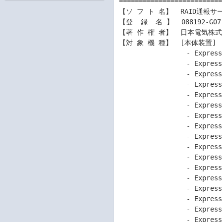
==========================
【ソ フ ト 名】  RAID通報サービス
【登  録  名 】  088192-G07.
【著 作 権 者】  日本電気株式
【対 象 機 種】  [本体装置]

                 - Express5800/R120h-1M (2nd-Gen)

                 - Express5800/R120h-1M (3rd-Gen)

                 - Express5800/R120h-2M (2nd-Gen)

                 - Express5800/R120h-2M (3rd-Gen)

                 - Express5800/R120h-1E (2nd-Gen)

                 - Express5800/R120h-1E (3rd-Gen)

                 - Express5800/R120h-2E (2nd-Gen)

                 - Express5800/R120h-2E (3rd-Gen)

                 - Express5800/R120i-1M

                 - Express5800/R120i-2M

                 - Express5800/T120h (2nd-Gen)

                 - Express5800/T120h (3rd-Gen)

                 - Express5800/R110j-1 (2nd-Gen)

                 - Express5800/R110j-1M

                 - Express5800/R110k-1

                 - Express5800/R120j-1M

                 - Express5800/R120j-1M (2nd-Gen)
