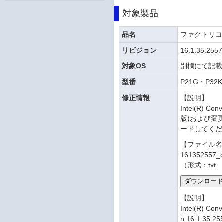
対象製品
品名
ファクトリ
リビジョン
16.1.35.255
対象OS
別欄にて記
型番
P21G・P32
修正情報
【説明】
Intel(R) C
版)および変
ードしてく
【ファイル
161352557_
（形式：txt
【説明】
Intel(R) C
n 16.1.35.25