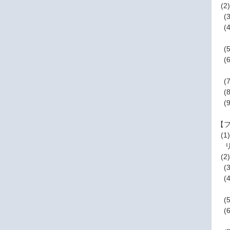
(2
(3)
(4
上記
(5
(
ク
(7
(8
(
【フ
(1
リ
(2
(3)
(4)
クリ
(5
(
ク