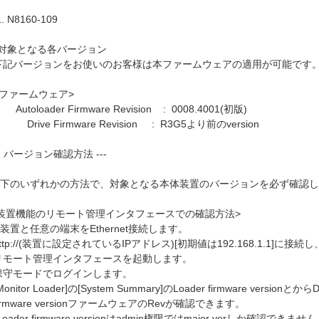
 N8160-109
対象となる各バージョン
記バージョンをお使いのお客様は本ファームウェアの適用が可能です
ファームウェア>
oloader Firmware Revision : 0008.4001(初版)
ive Firmware Revision : R3G5より前のversion
- バージョン確認方法 ---
下のいずれかの方法で、対象となる本体装置のバージョンを必ず確認し
装置機能のリモート管理インタフェースでの確認方法>
置と任意の端末をEthernet接続します。
tp://(装置に設定されているIPアドレス)[初期値は192.168.1.1]に接続し
モート管理インタフェースを起動します。
守モードでログインします。
nitor Loader]の[System Summary]のLoader firmware versionとからD
rmware versionファームウェアのRevが確認できます。
oader firmware versionはadmin権限ではmajor verしか確認できません