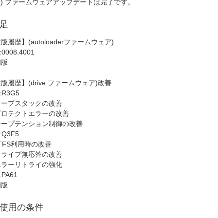
7) ファームウェアアップデートは完了です。
足
版履歴】(autoloaderファームウェア)
:0008.4001
初版
版履歴】(drive ファームウェア)改善
:R3G5
テープスタックの改善
プロテクトエラーの改善
テープテンション制御の改善
:Q3F5
TFS利用時の改善
ドライブ無応答の改善
エラーリトライの強化
:PA61
初版
使用の条件