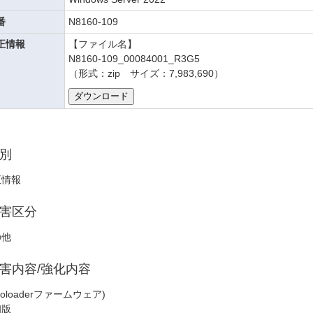
番
N8160-109
正情報
【ファイル名】
N8160-109_00084001_R3G5
（形式：zip サイズ：7,983,690）
別
正情報
害区分
の他
害内容/強化内容
utoloaderファームウェア)
初版