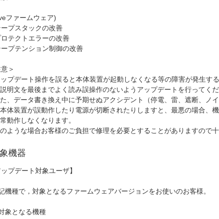
riveファームウェア)
テープスタックの改善
プロテクトエラーの改善
テープテンション制御の改善
注意＞
アップデート操作を誤ると本体装置が起動しなくなる等の障害が発生す
説明文を最後までよく読み誤操作のないようアップデートを行ってくだ
た、データ書き換え中に予期せぬアクシデント（停電、雷、遮断、ノイ
本体装置が誤動作したり電源が切断されたりしますと、最悪の場合、機
常動作しなくなります。
のような場合お客様のご負担で修理を必要とすることがありますので十
象機器
アップデート対象ユーザ】
記機種で，対象となるファームウェアバージョンをお使いのお客様。
対象となる機種