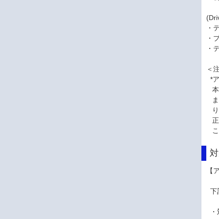
(D
・
・
・
＜
*
本
ま
り
正
こ
対
【
下
・