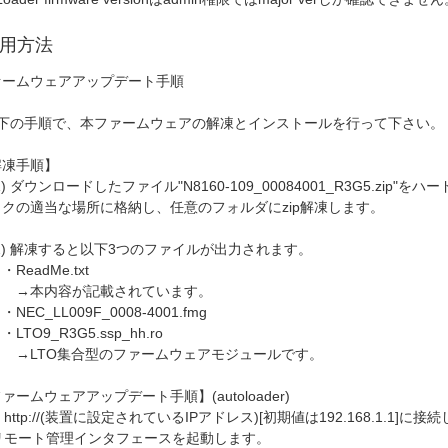
用方法
ァームウェアアップデート手順
下の手順で、本ファームウェアの解凍とインストールを行って下さい。
解凍手順】
) ダウンロードしたファイル"N8160-109_00084001_R3G5.zip"をハ
の適当な場所に格納し、任意のフォルダにzip解凍します。
2) 解凍すると以下3つのファイルが出力されます。
eadMe.txt
本内容が記載されています。
EC_LL009F_0008-4001.fmg
TO9_R3G5.ssp_hh.ro
LTO集合型のファームウェアモジュールです。
ァームウェアアップデート手順】(autoloader)
) http://(装置に設定されているIPアドレス)[初期値は192.168.1.1]に接
モート管理インタフェースを起動します。