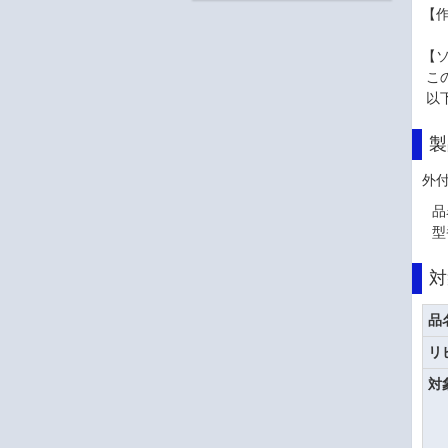
【作
【
この
以
製
外
品
型
対
品
リ
対