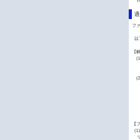
適
フ
以
【
(1
ク
(
・R
→
・N
・L
→
【フ
(1
リ