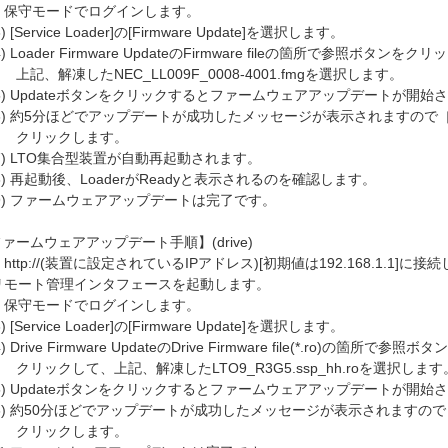
) 保守モードでログインします。
 [Service Loader]の[Firmware Update]を選択します。
) Loader Firmware UpdateのFirmware fileの箇所で参照ボタンをク
、解凍したNEC_LL009F_0008-4001.fmgを選択します。
) Updateボタンをクリックするとファームウェアアップデートが開始
6) 約5分ほどでアップデートが成功したメッセージが表示されますので［
リックします。
) LTO集合型装置が自動再起動されます。
) 再起動後、LoaderがReadyと表示されるのを確認します。
9) ファームウェアアップデートは完了です。
ァームウェアアップデート手順】(drive)
) http://(装置に設定されているIPアドレス)[初期値は192.168.1.1]に接
モート管理インタフェースを起動します。
) 保守モードでログインします。
 [Service Loader]の[Firmware Update]を選択します。
 Drive Firmware UpdateのDrive Firmware file(*.ro)の箇所で参照ボタ
ックして、上記、解凍したLTO9_R3G5.ssp_hh.roを選択します
) Updateボタンをクリックするとファームウェアアップデートが開始
6) 約50分ほどでアップデートが成功したメッセージが表示されますので
リックします。