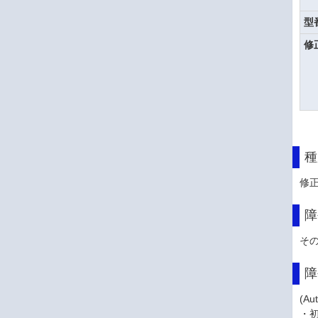
型
修
種
修
障
そ
障
(A
・