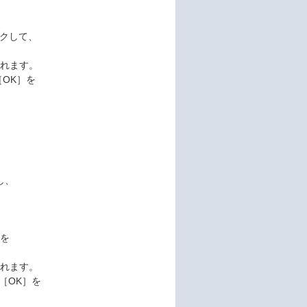
リックして、
されます。
OK］を
続し、
ンを
。
されます。
［OK］を