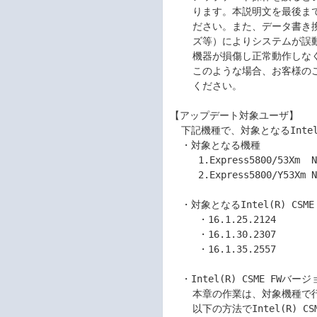
    ります。本説明文を最後までよく読み、誤操作のないようアップデートを行ってく

    ださい。また、データ書き換え中に予期せぬアクシデント（停電、雷、遮断、ノイ

    ズ等）によりシステムが誤動作したり電源が切断されたりしますと、最悪の場合、

    機器が損傷し正常動作しなくなります。

    このような場合、お客様のご負担で修理いただくことがありますので十分ご注意

    ください。

【アップデート対象ユーザ】

  下記機種で、対象となるIntel(R) CSME FWバージョンをお使いのお客様。

  ・対象となる機種

     1.Express5800/53Xm  N8000-6335、N8000-6336、N8000-9032、N8000-9033

     2.Express5800/Y53Xm N8000-6335Y、N8000-6336Y、N8000-9032Y、N8000-9033Y

  ・対象となるIntel(R) CSME FWバージョン

     ・16.1.25.2124

     ・16.1.30.2307

     ・16.1.35.2557

  ・Intel(R) CSME FWバージョンの確認

    本章の作業は、対象機種で行ってください。

    以下の方法でIntel(R) CSME FWバージョンを必ず確認してください。
