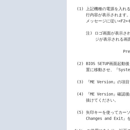
   (1) 上記機種の電源を入れると、ディスプレイ画面にPOST(Power On Self-Test)の実

       行内容が表示されます。しばらくすると、次のメッセージが表示されますので、

       メッセージに従い<F2>キーを押して、BIOS SETUP画面を起動してください。

       注) ロゴ画面が表示される場合は、<ESC>キーを押下することにより次のメッセー

           ジが表示される画面モードに切り替えることができます。

                       Press <F2> SETUP, <F7> BOOT Menu 

   (2) BIOS SETUP画面起動後、矢印キーを使ってカーソルを『System Hardware』の位

       置に移動させ、『System Management』を選択してください。

   (3) 『ME Version』の項目で Intel(R) CSME FWバージョンを確認します。

   (4) 『ME Version』確認後は <ESC> キーで『System Management』画面から

       抜けてください。

   (5) 矢印キーを使ってカーソルを『Save & Exit』の位置に移動させ、『Discard

       Changes and Exit』を選択して、BIOS SETUP画面を終了してください。
