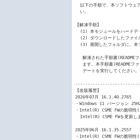
  以下の手順で、本ソフトウェアの解凍とIntel(R) CSME FWアップデートを行ってくださ

  い。

【解凍手順】

  (1) 本モジュールをハードディスクの適当な場所にダウンロードします。

  (2) ダウンロードしたファイルを適当な場所にすべて展開します。

  (3) 展開したフォルダに、本ソフトウェアと、その説明ファイルが解凍されます。

   解凍された手順書(READMEファイル)はWindows(R) OS添付の「メモ帳」等でご覧になれ

   ます。本手順書(READMEファイル)の内容にしたがって、Intel(R) CSME FWのアップ

   デートを実行してください。

--------------------------
【改版履歴】

2026年07月 16.1.40.2765

・Windows 11 バージョン 25
・Intel(R) CSME FWの脆弱性(
  Intel(R) CSME FWを更新しました

2025年06月 16.1.35.2557

・Intel(R) CSME FWの脆弱性(