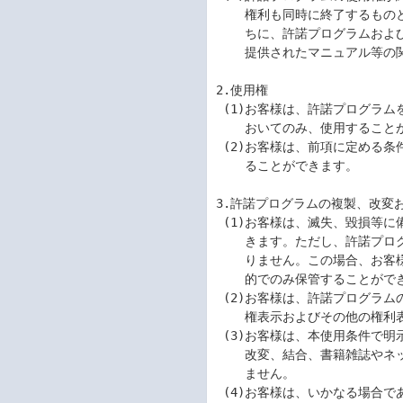
    権利も同時に終了するものとします。お客様は、許諾プログラムの使用権の終了後直

    ちに、許諾プログラムおよびそのすべての複製物、ならびに許諾プログラムとともに

    提供されたマニュアル等の関連資料を破棄するものとします。

2.使用権

 (1)お客様は、許諾プログラムをお客様がお持ちの弊社サーバ及びワークステーションに

    おいてのみ、使用することができます。

 (2)お客様は、前項に定める条件に従い日本国内においてのみ、許諾プログラムを使用す

    ることができます。

3.許諾プログラムの複製、改変お
 (1)お客様は、滅失、毀損等に備える目的でのみ許諾プログラムを1部複製することがで

    きます。ただし、許諾プログラムを固定メモリに組み込んだときにはこの限りではあ

    りません。この場合、お客様は、許諾プログラムの記憶媒体を滅失、毀損に備える目

    的でのみ保管することができます。

 (2)お客様は、許諾プログラムのすべての複製物に、許諾プログラムに付されている著作

    権表示およびその他の権利表示を付すものとします。

 (3)お客様は、本使用条件で明示されている場合を除き、許諾プログラムの使用、複製、

    改変、結合、書籍雑誌やネットワークへの転載またはその他の処分を行うことはでき

    ません。

 (4)お客様は、いかなる場合であっても許諾プログラムとともに提供されたマニュアル等
