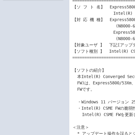
==========================
【ソ フ ト 名】  Express5800/
                 Intel(R) CSME FWアップデートモジュール

【対 応 機 種】  Express5800/
                  (N8000-6335、N8000-6336、N8000-9032、N8000-9033)

                 Express5800/Y53Xm

                  (N8000-6335Y、N8000-6336Y、N8000-9032Y、N8000-9033Y)

【対象ユーザ 】  下記[アップ
【ソフト種別 】  Intel(R) CSM
==========================
【ソフトの紹介】

  本Intel(R) Converged Security and Management Engine Firmware(以下Intel(R) CSME

  FW)は、Express5800/53Xm、Express5800/Y53Xmで以下の点に対応した、Intel(R) CSME

  FWです。

  ・Windows 11 バージョン 25H2 に対応のため、Intel(R) CSME FWを更新しました。

  ・Intel(R) CSME FWの脆弱性(INTEL-SA-01280/INTEL-SA-01315)への対応のため、

    Intel(R) CSME FWを更新しました。

＜注意＞

  * アップデート操作を誤るとシステムが起動しなくなる等の障害が発生することがあ
