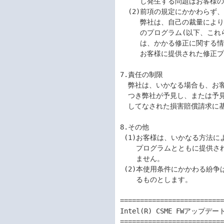
     し発生する問題はお客様の責任および費用負担をもって処理されるものとします。

  (2)前項の規定にかかわらず、弊社が許諾プログラムの誤り(バグ)を修正したときは、

     弊社は、自己の裁量により、かかる誤りを修正したプログラムもしくは修正のため

     のプログラム(以下、これらのプログラムを「修正プログラム」といいます。)また

     は、かかる修正に関する情報を弊社が定める方法により提供することがあります。

     お客様に提供された修正プログラムは許諾プログラムとみなします。

7.責任の制限

  弊社は、いかなる場合も、お客様の逸失利益、特別な事情から生じた損害(損害発生に

  つき弊社が予見し、または予見し得た場合を含みます。)および第三者からお客様に対

  してなされた損害賠償請求に基づく損害について一切責任を負いません。

8.その他

 (1)お客様は、いかなる方法によっても許諾プログラムおよびその複製物、ならびに許諾

    プログラムとともに提供されたマニュアル等の関連資料を日本国から輸出してはなり

    ません。

 (2)本使用条件にかかわる紛争は、東京地方裁判所を専属的合意管轄裁判所として解決す

    るものとします。

==========================
Intel(R) CSME FWアップデー
==========================