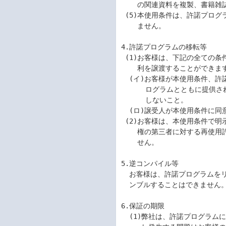
    の関連資料を複製、書籍雑誌やネットワークへ転載することはできません。

 (5)本使用条件は、許諾プログラムに関する無体財産権をお客様に移転するものではあり

    ません。

4.許諾プログラムの移転等

 (1)お客様は、下記の全ての条件を満たした場合に限り、本使用条件に基づくお客様の権

    利を譲渡することができます。

  (イ)お客様が本使用条件、許諾プログラムおよびそのすべての複製物、ならびに許諾プ

      ログラムとともに提供されたマニュアル等の関連資料を譲渡し、これらを一切保持

      しないこと。

  (ロ)譲受人が本使用条件に同意していること。

 (2)お客様は、本使用条件で明示されている場合を除き、許諾プログラムまたはその使用

    権の第三者に対する再使用許諾、譲渡、移転またはその他の処分をすることはできま

    せん。

5.逆コンパイル等

  お客様は、許諾プログラムをリバース・エンジニアリング、逆コンパイルまたは逆アセ

  ンブルすることはできません。

6.保証の期限

  (1)弊社は、許諾プログラムに関していかなる保証も行いません。許諾プログラムに関
