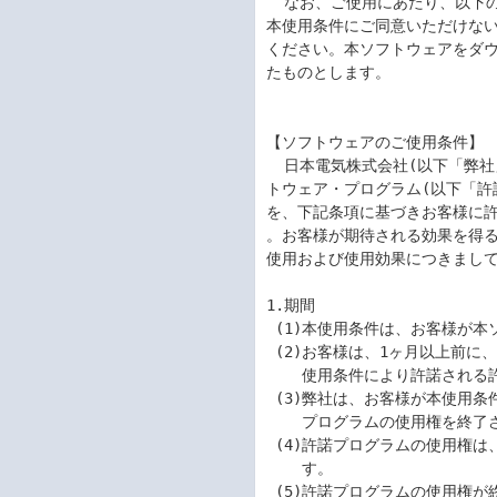
  なお、ご使用にあたり、以下のソフトウェアのご使用条件を充分にお読みください。

本使用条件にご同意いただけない
ください。本ソフトウェアをダウ
たものとします。

【ソフトウェアのご使用条件】

  日本電気株式会社(以下「弊社」といいます。)は、本使用条件とともにご提供するソフ

トウェア・プログラム(以下「許
を、下記条項に基づきお客様に許
。お客様が期待される効果を得る
使用および使用効果につきまして
1.期間

 (1)本使用条件は、お客様が本ソフトウェア製品をお受け取りになった日に発効します。

 (2)お客様は、1ヶ月以上前に、弊社宛て書面により通知することにより、いつでも本

    使用条件により許諾される許諾プログラムの使用権を終了させることができます。

 (3)弊社は、お客様が本使用条件のいずれかの条項に違反されたときは、いつでも許諾

    プログラムの使用権を終了させることができるものとします。

 (4)許諾プログラムの使用権は、本使用条件の規定に基づき終了するまで有効に存続しま

    す。

 (5)許諾プログラムの使用権が終了した場合には、本使用条件に基づくお客様のその他の
