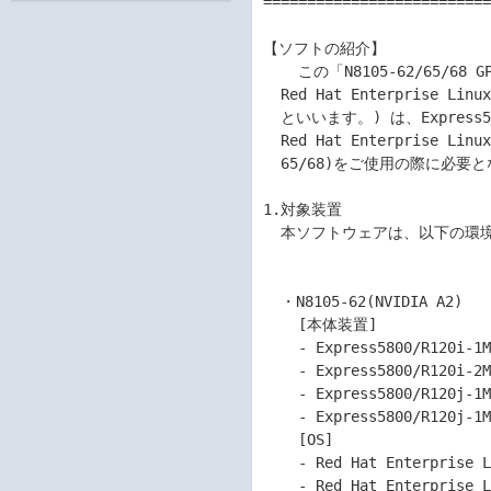
==========================
【ソフトの紹介】

    この「N8105-62/65/68 GPUコンピューティングカード(NVIDIA A2/A100 80GB/L40)

  Red Hat Enterprise Linux 8/9 用ドライバー 580.105.08」(以下「本ソフトウェア」

  といいます。) は、Express5800シリーズで Red Hat Enterprise Linux 8 または

  Red Hat Enterprise Linux 9 環境でGPUコンピューティングカード(N8105-62/

  65/68)をご使用の際に必要となるドライバーです。

1.対象装置

  本ソフトウェアは、以下の環境でご利用いただけます。

  ・N8105-62(NVIDIA A2)

    [本体装置]

    - Express5800/R120i-1M

    - Express5800/R120i-2M

    - Express5800/R120j-1M

    - Express5800/R120j-1M (2nd-Gen)

    [OS]

    - Red Hat Enterprise Linux 8.4

    - Red Hat Enterprise Linux 8.6
