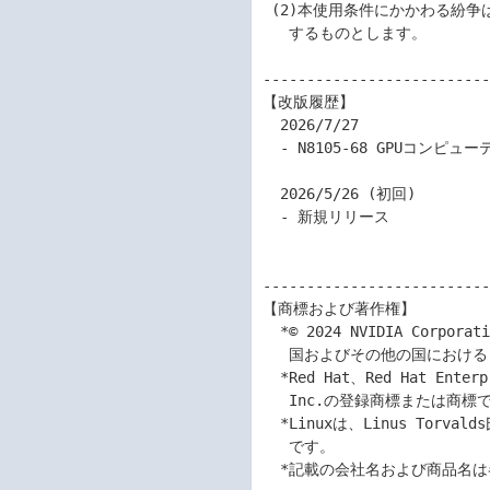
 (2)本使用条件にかかわる紛争は、東京地方裁判所を専属的合意管轄裁判所として解決

   するものとします。

--------------------------
【改版履歴】

  2026/7/27 

  - N8105-68 GPUコンピューティングカード(NVIDIA L40)を追加

  2026/5/26 (初回)

  - 新規リリース

--------------------------
【商標および著作権】

  *© 2024 NVIDIA Corporation. All rights reserved. NVIDIA と NVIDIA ロゴは、米

   国およびその他の国における NVIDIA Corporation の商標または登録商標です。

  *Red Hat、Red Hat Enterprise Linuxは、米国およびその他の国におけるRed Hat,

   Inc.の登録商標または商標です。

  *Linuxは、Linus Torvalds氏の米国およびその他の国における商標または登録商標

   です。

  *記載の会社名および商品名は各社の商標または登録商標です。
