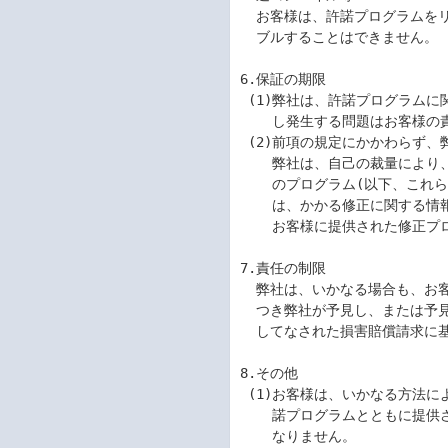
  お客様は、許諾プログラムをリバースエンジニアリング、逆コンパイルまたは逆アセン

  ブルすることはできません。

6.保証の期限

 (1)弊社は、許諾プログラムに関していかなる保証も行いません。許諾プログラムに関

    し発生する問題はお客様の責任および費用負担をもって処理されるものとします。

 (2)前項の規定にかかわらず、弊社が許諾プログラムの誤り(バグ)を修正したときは、

    弊社は、自己の裁量により、かかる誤りを修正したプログラムもしくは修正のため

    のプログラム(以下、これらのプログラムを「修正プログラム」といいます。)また

    は、かかる修正に関する情報を弊社が定める方法により提供することがあります。

    お客様に提供された修正プログラムは許諾プログラムとみなします。

7.責任の制限

  弊社は、いかなる場合も、お客様の逸失利益、特別な事情から生じた損害(損害発生に

  つき弊社が予見し、または予見し得た場合を含みます。)および第三者からお客様に対

  してなされた損害賠償請求に基づく損害について一切責任を負いません。

8.その他

 (1)お客様は、いかなる方法によっても許諾プログラムおよびその複製物、ならびに許 

    諾プログラムとともに提供されたマニュアル等の関連資料を日本国から輸出しては

    なりません。
