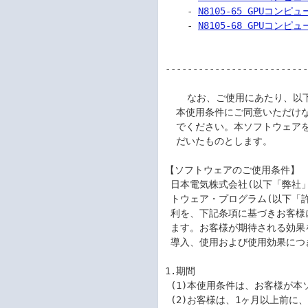
    - 
N8105-65 GPUコンピ
    - 
N8105-68 GPUコン
--------------------------
    なお、ご使用にあたり、以下のソフトウェアのご使用条件を十分にお読みください。

  本使用条件にご同意いただけない場合には、本ソフトウェアをダウンロードなさらない

  でください。本ソフトウェアをダウンロードされた場合には、本使用条件にご同意いた

  だいたものとします。

【ソフトウェアのご使用条件】

 日本電気株式会社(以下「弊社」といいます。)は、本使用条件とともにご提供するソフ

 トウェア・プログラム(以下「許諾プログラム」といいます。)を日本国内で使用する権

 利を、下記条項に基づきお客様に許諾し、お客様も下記条項にご同意いただくものとし

 ます。お客様が期待される効果を得るための許諾プログラムの選択、許諾プログラムの

 導入、使用および使用効果につきましては、お客様の責任とさせていただきます。

1.期間

 (1)本使用条件は、お客様が本ソフトウェア製品をお受け取りになった日に発効します。

 (2)お客様は、1ヶ月以上前に、弊社宛て書面により通知することにより、いつでも本使
