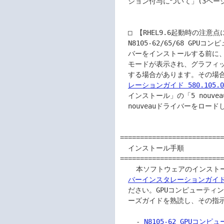
  ション付与について」(3ページ)を参照して、オプションの付与を実施してください。

  □ 【RHEL9.6起動時の注意点について】

  N8105-62/65/68 GPUコンピューティングカード(NVIDIA A2/A100 80GB/L40)のドライ

  バーをインストールする前に、Red Hat Enterprise Linux 9.6を起動すると、テキスト

  モードが表示され、グラフィックスモードへ切り替えた際に、画面がブラックアウト

  する場合があります。その場
レーションガイド 580.105.0
  インストール」の「5 nouveauドライバーを無効化します。」(5ページ)を参照して

  nouveauドライバーをロードしない起動イメージファイルの作成を行ってください。

==========================
  インストール手順

==========================
    本ソフトウェアのインス
バーインスタレーションガイド(58
  ださい。GPUコンピューティングカードの取り付け等の取り扱いについては、ユーザ

  ーズガイドを熟読し、その指示に従って行ってください。

    - 
N8105-62 GPUコン