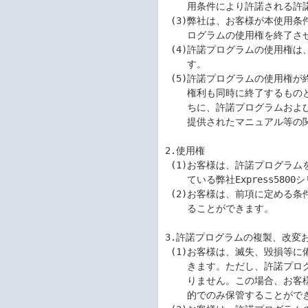
    用条件により許諾される許諾プログラムの使用権を終了させることができます。

 (3)弊社は、お客様が本使用条件のいずれかの条項に違反されたときは、いつでも許諾プ

    ログラムの使用権を終了させることができるものとします。

 (4)許諾プログラムの使用権は、本使用条件の規定に基づき終了するまで有効に存続しま

    す。

 (5)許諾プログラムの使用権が終了した場合には、本使用条件に基づくお客様のその他の

    権利も同時に終了するものとします。お客様は、許諾プログラムの使用権の終了後直

    ちに、許諾プログラムおよびそのすべての複製物、ならびに許諾プログラムとともに

    提供されたマニュアル等の関連資料を破棄するものとします。

2.使用権

 (1)お客様は、許諾プログラムをお客様がお持ちのRed Hat Enterprise Linuxを使用し

    ている弊社Express5800シリーズにおいてのみ、使用することができます。

 (2)お客様は、前項に定める条件に従い日本国内においてのみ、許諾プログラムを使用す

    ることができます。

3.許諾プログラムの複製、改変お
 (1)お客様は、滅失、毀損等に備える目的でのみ許諾プログラムを1部複製することがで

    きます。ただし、許諾プログラムを固定メモリに組み込んだときにはこの限りではあ

    りません。この場合、お客様は、許諾プログラムの記憶媒体を滅失、毀損に備える目

    的でのみ保管することができます。
