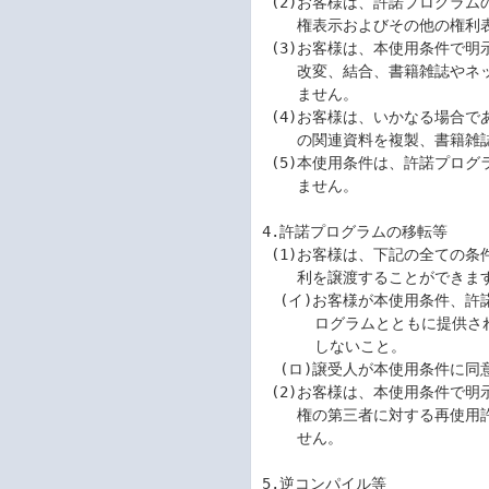
 (2)お客様は、許諾プログラムのすべての複製物に、許諾プログラムに付されている著作

    権表示およびその他の権利表示を付すものとします。

 (3)お客様は、本使用条件で明示されている場合を除き、許諾プログラムの使用、複製、

    改変、結合、書籍雑誌やネットワークへの転載またはその他の処分を行うことはでき

    ません。

 (4)お客様は、いかなる場合であっても許諾プログラムとともに提供されたマニュアル等

    の関連資料を複製、書籍雑誌やネットワークへ転載することはできません。

 (5)本使用条件は、許諾プログラムに関する無体財産権をお客様に移転するものではあり

    ません。

4.許諾プログラムの移転等

 (1)お客様は、下記の全ての条件を満たした場合に限り、本使用条件に基づくお客様の権

    利を譲渡することができます。

  (イ)お客様が本使用条件、許諾プログラムおよびそのすべての複製物、ならびに許諾プ

      ログラムとともに提供されたマニュアル等の関連資料を譲渡し、これらを一切保持

      しないこと。

  (ロ)譲受人が本使用条件に同意していること。

 (2)お客様は、本使用条件で明示されている場合を除き、許諾プログラムまたはその使用

    権の第三者に対する再使用許諾、譲渡、移転またはその他の処分をすることはできま

    せん。

5.逆コンパイル等
