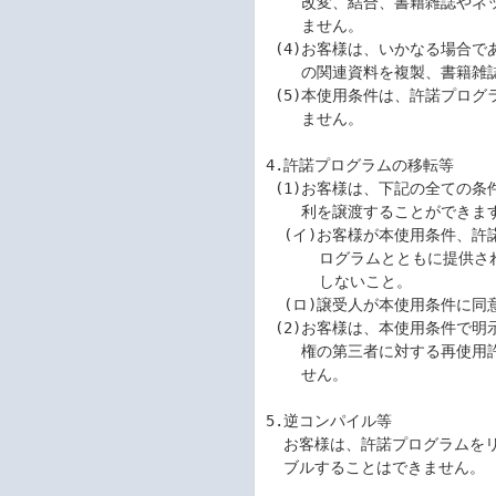
    改変、結合、書籍雑誌やネットワークへの転載またはその他の処分を行うことはでき

    ません。

 (4)お客様は、いかなる場合であっても許諾プログラムとともに提供されたマニュアル等

    の関連資料を複製、書籍雑誌やネットワークへ転載することはできません。

 (5)本使用条件は、許諾プログラムに関する無体財産権をお客様に移転するものではあり

    ません。

4.許諾プログラムの移転等

 (1)お客様は、下記の全ての条件を満たした場合に限り、本使用条件に基づくお客様の権

    利を譲渡することができます。

  (イ)お客様が本使用条件、許諾プログラムおよびそのすべての複製物、ならびに許諾プ

      ログラムとともに提供されたマニュアル等の関連資料を譲渡し、これらを一切保持

      しないこと。

  (ロ)譲受人が本使用条件に同意していること。

 (2)お客様は、本使用条件で明示されている場合を除き、許諾プログラムまたはその使用

    権の第三者に対する再使用許諾、譲渡、移転またはその他の処分をすることはできま

    せん。

5.逆コンパイル等

  お客様は、許諾プログラムをリバースエンジニアリング、逆コンパイルまたは逆アセン

  ブルすることはできません。
