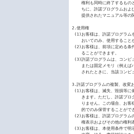
    権利も同時に終了するものとします。お客様は、許諾プログラムの使用権の終了後直

    ちに、許諾プログラムおよびそのすべての複製物、ならびに許諾プログラムとともに

    提供されたマニュアル等の関連資料を破棄するものとします。

2.使用権

 (1)お客様は、許諾プログラムをお客様がお持ちの弊社サーバ及びワークステーションに

    おいてのみ、使用することができます。

 (2)お客様は、前項に定める条件に従い日本国内においてのみ、許諾プログラムを使用す

    ることができます。

 (3)許諾プログラムは、コンピュータの一時メモリ（例えば、RAM）にロードされ、

    または固定メモリ（例えばハードディスク、その他の記憶装置）にインストール

    されたときに、当該コンピュータにおいて使用されたものとします。

3.許諾プログラムの複製、改変お
 (1)お客様は、滅失、毀損等に備える目的でのみ許諾プログラムを1部複製することがで

    きます。ただし、許諾プログラムを固定メモリに組み込んだときにはこの限りではあ

    りません。この場合、お客様は、許諾プログラムの記憶媒体を滅失、毀損に備える目

    的でのみ保管することができます。

 (2)お客様は、許諾プログラムのすべての複製物に、許諾プログラムに付されている著作

    権表示およびその他の権利表示を付すものとします。

 (3)お客様は、本使用条件で明示されている場合を除き、許諾プログラムの使用、複製、
