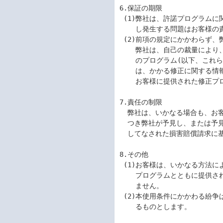
6.保証の期限

 (1)弊社は、許諾プログラムに関していかなる保証も行いません。許諾プログラムに関

    し発生する問題はお客様の責任および費用負担をもって処理されるものとします。

 (2)前項の規定にかかわらず、弊社が許諾プログラムの誤り(バグ)を修正したときは、

    弊社は、自己の裁量により、かかる誤りを修正したプログラムもしくは修正のため

    のプログラム(以下、これらのプログラムを「修正プログラム」といいます。)また

    は、かかる修正に関する情報を弊社が定める方法により提供することがあります。

    お客様に提供された修正プログラムは許諾プログラムとみなします。

7.責任の制限

  弊社は、いかなる場合も、お客様の逸失利益、特別な事情から生じた損害(損害発生に

  つき弊社が予見し、または予見し得た場合を含みます。)および第三者からお客様に対

  してなされた損害賠償請求に基づく損害について一切責任を負いません。

8.その他

 (1)お客様は、いかなる方法によっても許諾プログラムおよびその複製物、ならびに許諾

    プログラムとともに提供されたマニュアル等の関連資料を日本国から輸出してはなり

    ません。

 (2)本使用条件にかかわる紛争は、東京地方裁判所を専属的合意管轄裁判所として解決す

    るものとします。
