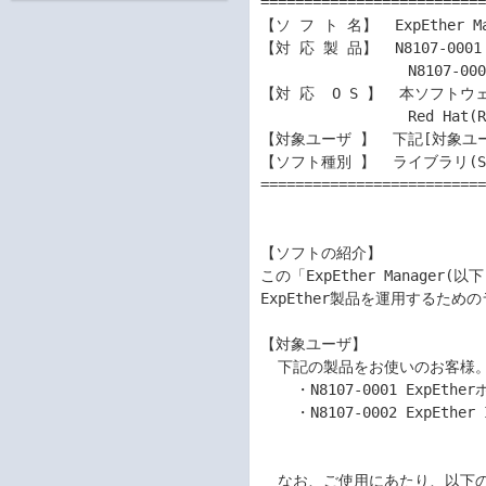
==========================
【ソ フ ト 名】  ExpEther Man
【対 応 製 品】  N8107-0001
                 N8107-0002 ExpEther IOボード (100G)

【対 応  O S 】  本ソフト
                 Red Hat(R) Enterprise Linux(R) 9.6 (64bit)以降

【対象ユーザ 】  下記[対象ユー
【ソフト種別 】  ライブラリ(SD
==========================
【ソフトの紹介】

この「ExpEther Manage
ExpEther製品を運用するための
【対象ユーザ】

  下記の製品をお使いのお客様。

    ・N8107-0001 ExpEtherホストボード(100G) 

    ・N8107-0002 ExpEther IOボード（100G）

  なお、ご使用にあたり、以下のソフトウェアのご使用条件を十分にお読みください。
