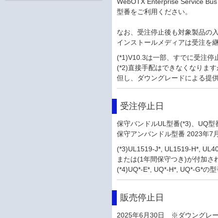
WebOTX Enterprise Service
型番をご利用ください。
なお、受注停止後も対象製品の入
インストールメディアは受注を
(*1)V10.3は一部、すでに受
(*2)直接手配はできなくなります
但し、ダウングレードによる提供は
受注停止日
保守バンドルUL型番(*3)、UQ型番(
保守アンバンドル型番 2023年7月
(*3)UL1519-J*, UL1519-
または(1年間保守つき)が付加さ
(*4)UQ*-E*, UQ*-H*, UQ*
販売停止日
2025年6月30日 ※ダウング