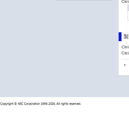
Ci
製
Cit
Cit