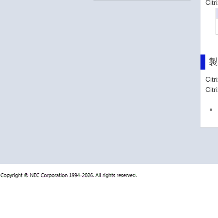
Ci
製
Cit
Cit