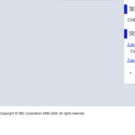
製
ZA
関
Za
Z
Za