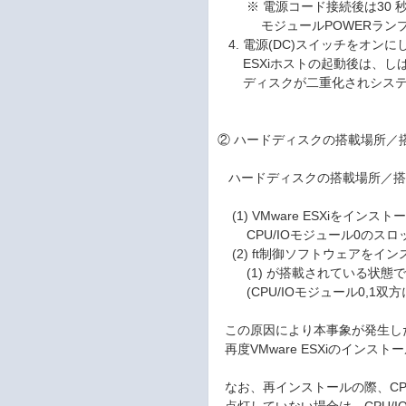
※ 電源コード接続後は30 秒以
モジュールPOWERランプ
4. 電源(DC)スイッチをオンに
ESXiホストの起動後は、し
ディスクが二重化されシステム
② ハードディスクの搭載場所／
ハードディスクの搭載場所／搭
(1) VMware ESXiをインス
CPU/IOモジュール0のスロ
(2) ft制御ソフトウェアをイ
(1) が搭載されている状態で、
(CPU/IOモジュール0,1双
この原因により本事象が発生し
再度VMware ESXiのインス
なお、再インストールの際、CPU/