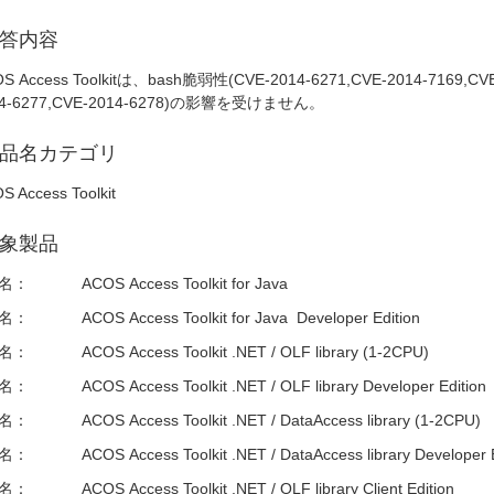
答内容
S Access Toolkitは、bash脆弱性(CVE-2014-6271,CVE-2014-7169,CVE
14-6277,CVE-2014-6278)の影響を受けません。
品名カテゴリ
S Access Toolkit
象製品
名：
ACOS Access Toolkit for Java
名：
ACOS Access Toolkit for Java Developer Edition
名：
ACOS Access Toolkit .NET / OLF library (1-2CPU)
名：
ACOS Access Toolkit .NET / OLF library Developer Edition
名：
ACOS Access Toolkit .NET / DataAccess library (1-2CPU)
名：
ACOS Access Toolkit .NET / DataAccess library Developer 
名：
ACOS Access Toolkit .NET / OLF library Client Edition