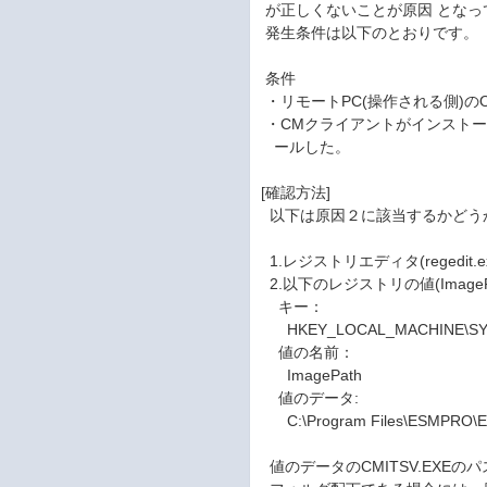
が正しくないことが原因 となっ
発生条件は以下のとおりです。
条件
・リモートPC(操作される側)のO
・CMクライアントがインストール
ールした。
[確認方法]
以下は原因２に該当するかどう
1.レジストリエディタ(regedit
2.以下のレジストリの値(Imag
キー：
HKEY_LOCAL_MACHINE\SYSTEM
値の名前：
ImagePath
値のデータ:
C:\Program Files\ESMPRO\
値のデータのCMITSV.EXE