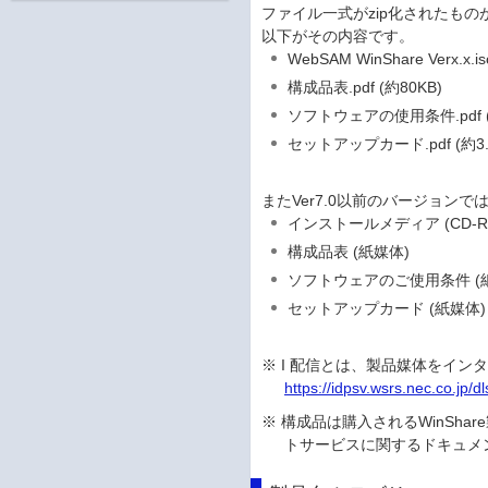
ファイル一式がzip化されたも
以下がその内容です。
WebSAM WinShare Verx.x.i
構成品表.pdf (約80KB)
ソフトウェアの使用条件.pdf (
セットアップカード.pdf (約3.
またVer7.0以前のバージョ
インストールメディア (CD-R
構成品表 (紙媒体)
ソフトウェアのご使用条件 (
セットアップカード (紙媒体)
※ I 配信とは、製品媒体をイ
https://idpsv.wsrs.nec.co.jp/dl
※ 構成品は購入されるWinSh
トサービスに関するドキュメ