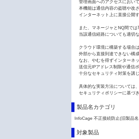
管理画面へのアクセスにおいては
本機能は通信内容の盗聴や改ざ
インターネット上に直接公開す
また、マネージャとNQ間では
当該通信経路についても適切な
クラウド環境に構築する場合は、I
外部から直接到達できない構成
なお、やむを得ずインターネッ
送信元IPアドレス制限や通信
十分なセキュリティ対策を講じ
具体的な実装方法については、
セキュリティポリシーに基づき
製品名カテゴリ
InfoCage 不正接続防止(旧製品名:We
対象製品