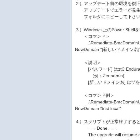
２）アップデート前の環境を復旧するスクリプ
アップデートでエラーが発生している高可
フォルダにコピーして下さ
３）Windows 上のPower 
＜コマンド＞
.\Remediate-BmcDomainUpgra
NewDomain "[新しいドメイン名]
＜説明＞
[パスワード] はztC Endur
(例：Zenadmin)
[新しいドメイン名] は”.”を付け
＜コマンド例＞
.\Remediate-BmcDomainUpgrad
NewDomain "test.local"
４）スクリプトが正常終了する
=== Done ===
The upgrade will resume and r