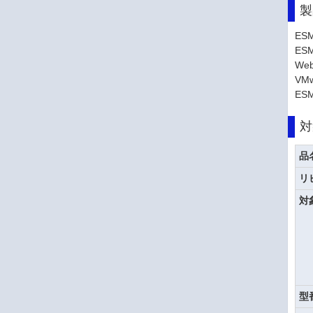
製
ESM
ESM
Web
VMw
ESM
対
品
リ
対
型