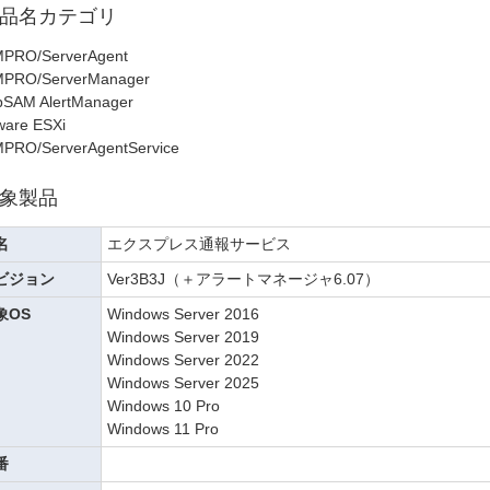
品名カテゴリ
PRO/ServerAgent
PRO/ServerManager
SAM AlertManager
are ESXi
PRO/ServerAgentService
象製品
名
エクスプレス通報サービス
ビジョン
Ver3B3J（＋アラートマネージャ6.07）
象OS
Windows Server 2016
Windows Server 2019
Windows Server 2022
Windows Server 2025
Windows 10 Pro
Windows 11 Pro
番