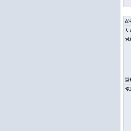
品
リ
対
型
修