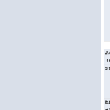
品
リ
対
型