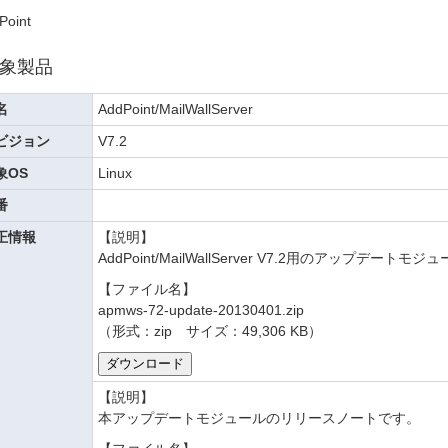
Point
象製品
名
AddPoint/MailWallServer
ビジョン
V7.2
象OS
Linux
番
正情報
【説明】
AddPoint/MailWallServer V7.2用のアップデ
【ファイル名】
apmws-72-update-20130401.zip
（形式：zip サイズ：49,306 KB）
【説明】
本アップデートモジュールのリリースノートです。