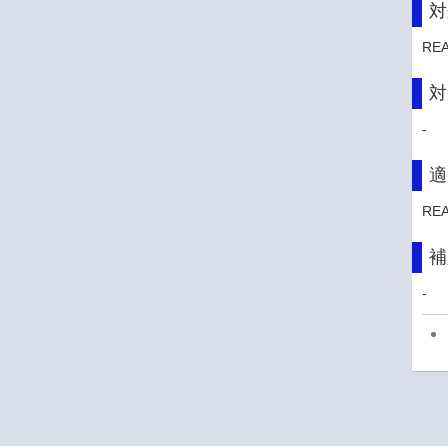
対
RE
対
-
適
RE
補
-