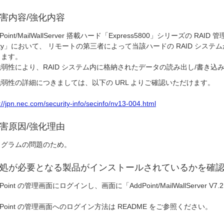
害内容/強化内容
dPoint/MailWallServer 搭載ハード「Express5800」シリーズの RAID 
ility」において、 リモートの第三者によって当該ハードの RAID シ
します。
脆弱性により、RAID システム内に格納されたデータの読み出し/書き込
脆弱性の詳細につきましては、以下の URL よりご確認いただけます。
://jpn.nec.com/security-info/secinfo/nv13-004.html
害原因/強化理由
ログラムの問題のため。
処が必要となる製品がインストールされているかを確
dPoint の管理画面にログインし、画面に「AddPoint/MailWallServ
。
dPoint の管理画面へのログイン方法は README をご参照ください。