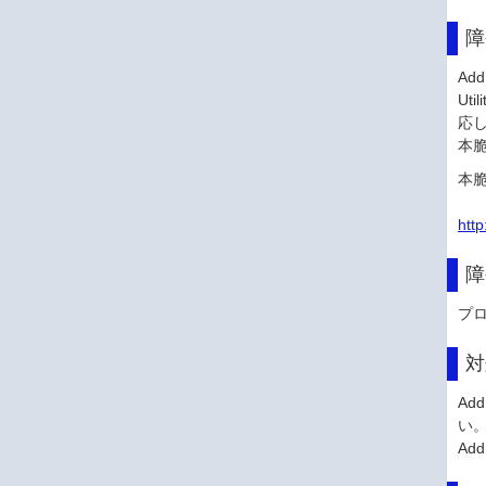
障
Ad
Ut
応
本
本
http
障
プ
対
Ad
い
Ad