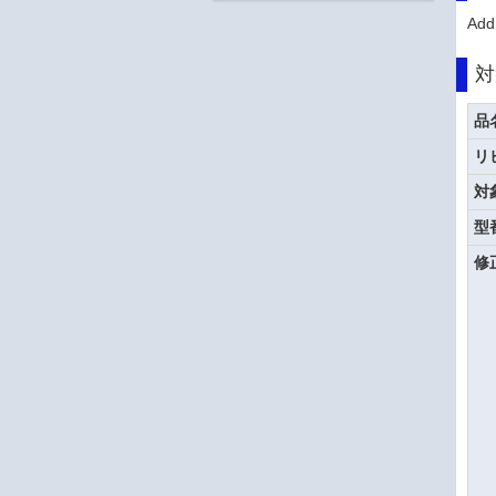
Add
対
品
リ
対
型
修