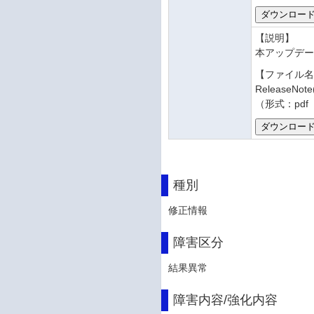
【説明】
本アップデ
【ファイル
ReleaseNot
（形式：pdf
種別
修正情報
障害区分
結果異常
障害内容/強化内容