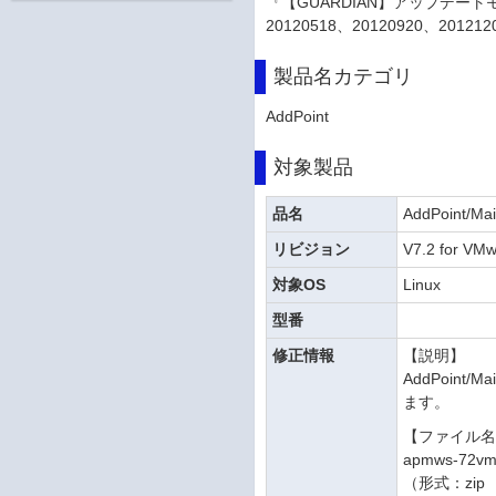
『【GUARDIAN】アップデートモジュー
20120518、20120920、201
製品名カテゴリ
AddPoint
対象製品
品名
AddPoint/Mai
リビジョン
V7.2 for VM
対象OS
Linux
型番
修正情報
【説明】
AddPoint/
ます。
【ファイル
apmws-72vm-
（形式：zip 