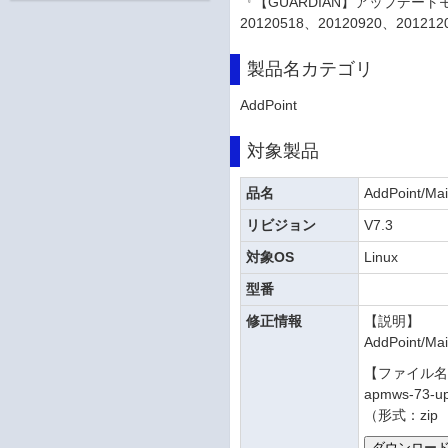
『【GUARDIAN】アップデートモジュー
20120518、20120920、201
製品名カテゴリ
AddPoint
対象製品
品名
AddPoint/Mai
リビジョン
V7.3
対象OS
Linux
型番
修正情報
【説明】
AddPoint
【ファイル
apmws-73-up
（形式：zip 