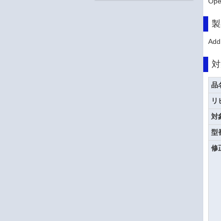
Op
製
Add
対
品
リ
対
型
修