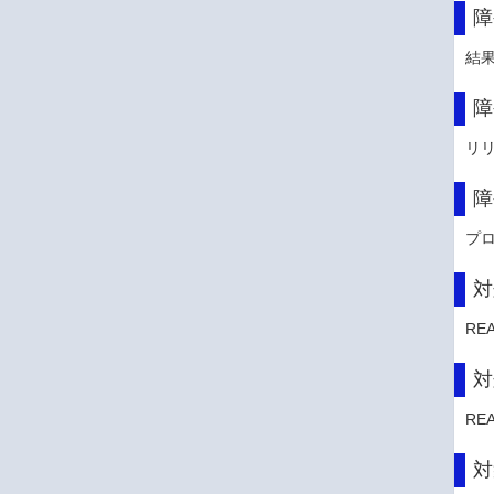
障
結
障
リ
障
プ
対
RE
対
RE
対