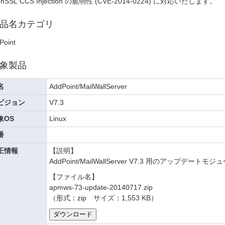
enSSL CCS Injection の脆弱性 (CVE-2014-0224) に対応いたします。
品名カテゴリ
Point
象製品
名
AddPoint/MailWallServer
ビジョン
V7.3
象OS
Linux
番
正情報
【説明】
AddPoint/MailWallServer V7.3 用のアップ
【ファイル名】
apmws-73-update-20140717.zip
（形式：zip サイズ：1,553 KB）