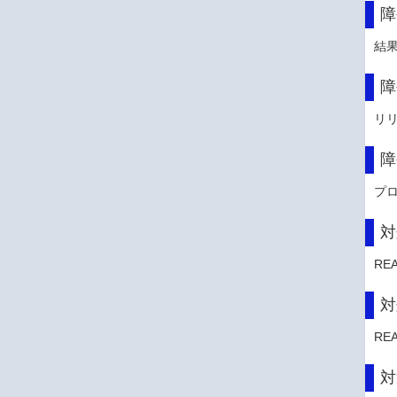
障
結
障
リ
障
プ
対
RE
対
RE
対