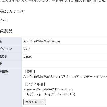
ibc に関連するパッケージのアップデートが行われ、glibc の脆弱性 (CVE-
品名カテゴリ
Point
象製品
名
AddPoint/MailWallServer
ビジョン
V7.2
象OS
Linux
番
正情報
【説明】
AddPoint/MailWallServer V7.2 用のアップ
【ファイル名】
apmws-72-update-20150206.zip
（形式：zip サイズ：17,003 KB）