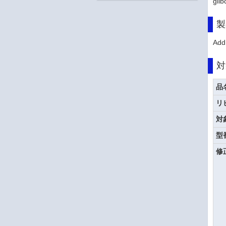
gl
製
Add
対
品
リ
対
型
修