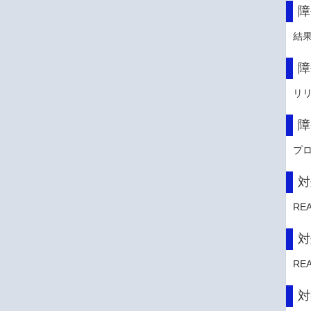
障
結
障
リ
障
プ
対
RE
対
RE
対