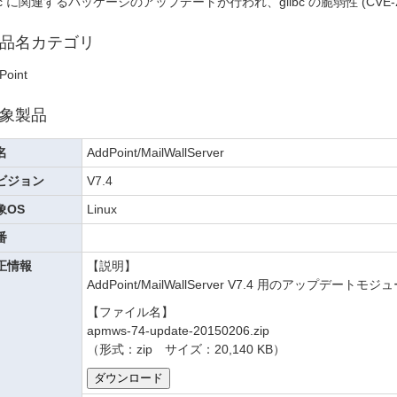
ibc に関連するパッケージのアップデートが行われ、glibc の脆弱性 (CVE-
品名カテゴリ
Point
象製品
名
AddPoint/MailWallServer
ビジョン
V7.4
象OS
Linux
番
正情報
【説明】
AddPoint/MailWallServer V7.4 用のアップ
【ファイル名】
apmws-74-update-20150206.zip
（形式：zip サイズ：20,140 KB）