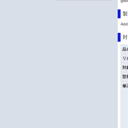
gl
製
Add
対
品
リ
対
型
修