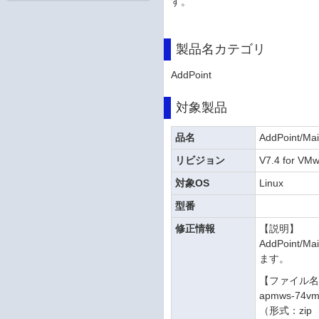
す。
製品名カテゴリ
AddPoint
対象製品
品名
AddPoint/Mai
リビジョン
V7.4 for VM
対象OS
Linux
型番
修正情報
【説明】
AddPoint/
ます。
【ファイル
apmws-74vm-
（形式：zip 