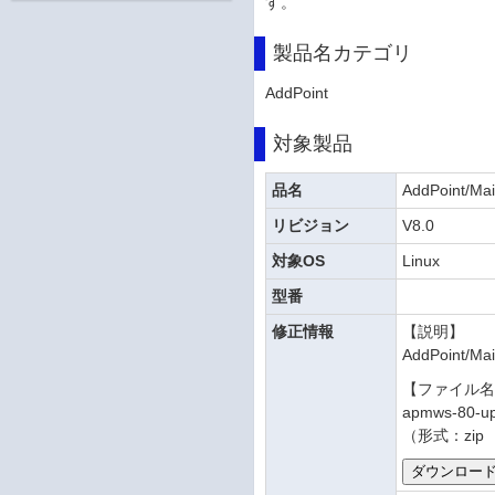
す。
製品名カテゴリ
AddPoint
対象製品
品名
AddPoint/Mai
リビジョン
V8.0
対象OS
Linux
型番
修正情報
【説明】
AddPoint
【ファイル
apmws-80-up
（形式：zip 