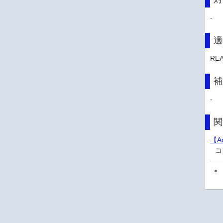
-
適
RE
補
-
関
【A
コ