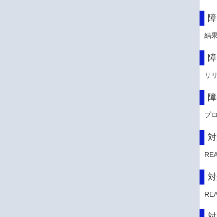
障
結
障
リ
障
プ
対
RE
対
RE
対