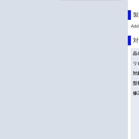
製
Add
対
品
リ
対
型
修