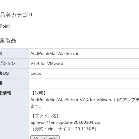
品名カテゴリ
Point
象製品
名
AddPoint/MailWallServer
ビジョン
V7.4 for VMware
象OS
Linux
番
正情報
【説明】
AddPoint/MailWallServer V7.4 for VMwa
ます。
【ファイル名】
apmws-74vm-update-20160304.zip
（形式：zip サイズ：20,113KB）