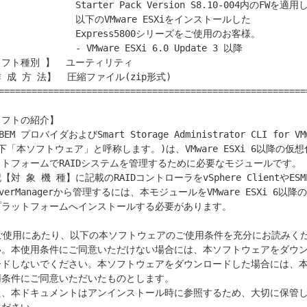
       Starter Pack Version S8.10-004内のFWを適用し

          以下のVMware ESXiをインストールした

         Express5800シリーズをご使用のお客様。

         - VMware ESXi 6.0 Update 3 以降

フト種別 】  ユーティリティ

 成 方 法】  圧縮ファイル(zip形式)

=========================================================
フトの紹介】

下「本ソフトウェア」と呼称します。)は、VMware ESXi 6以降の仮想
トフォームでRAIDシステムを管理するために必要なモジュールです。

【対 象 機 種】に記載のRAIDコントローラをvSphere ClientやESMPR
rverManagerから管理するには、本モジュールをVMware ESXi 6以降の
プラットフォームへインストールする必要があります。

い。本使用条件にご同意いただけない場合には、本ソフトウェアをダウン
ードしないでください。本ソフトウェアをダウンロードした場合には、本
用条件にご同意いただいたものとします。

た、本ドキュメントはアンインストール時に参照するため、大切に保管し