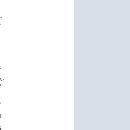







