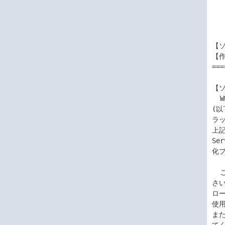
          
       
        
        
【ソ
【作
===
【ソ
  WBEM プロバイダおよびSmart Storage Administrator CLI for VMware ESXi

(以
ラッ
上記
Se
化
  ご使用にあたり、以下の本ソフトウェアのご使用条件を充分にお読みくだ

さ
ロ
使
ま