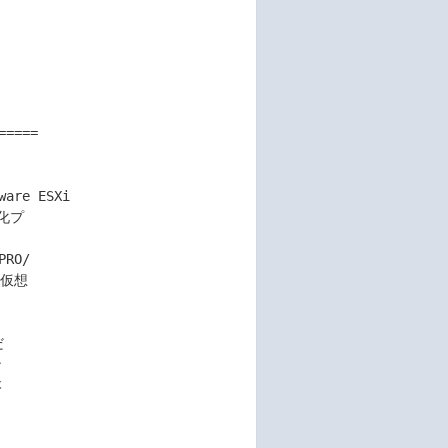
====

化プ

O/

仮想






