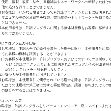
載またはその

せん。

へ転載するこ

ん。

ん。

許諾プログラムの移転等

きます。

提供されたマニュアル等の関連資料を

を一切保持しないこと。

またはその他

せん。

逆コンパイル等
