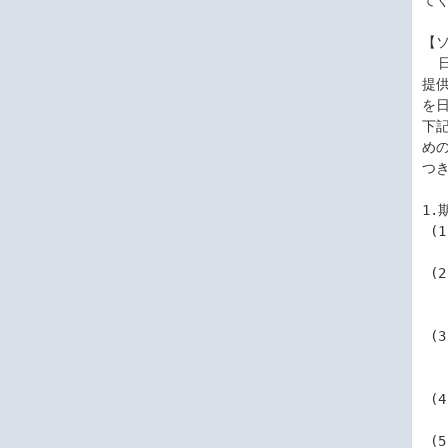
てく
【
  日本電気株式会社(以下「弊社」といいます。)は、本使用条件とともにご

提
を
下
め
つ
1.
 (1)本使用条件は、お客様が本ソフトウェア製品をお受け取りになった日に

    発効しま
 (2)お客様は、1ヶ月以上前に、弊社宛て書面により通知することにより、い

    つにても本使用条件により許諾される許諾プログラムの使
    せることができま
 (3)弊社は、お客様が本使用条件のいずれかの条項に違反されたときは、い

    つにても許諾プログラムの使用権を終了させることができ
    す
 (4)許諾プログラムの使用権は、本使用条件の規定に基づき終了するまで有

    効に存続しま
 (5)許諾プログラムの使用権が終了した場合には、本使用条件に基づくお客
