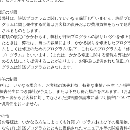
保証の期限

をもって処理

す。

したプログラ

グラムを「修正

情報を弊社が定

れた修正プロ

します。

責任の制限

その他

の関連資料を
