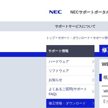
NECサポートポータ
サポートサービスについて
トップ
サポート・ダウンロード
サポート情
修
サポート情報
ハードウェア
W
ソフトウェア
概
お知らせ
===
よくあるご質問(サポート
 WBEM プロバイダ およびCLIツール (VMware ESXi 6.0版)

FAQ)
===
【ソ
修正情報・ダウンロード
            