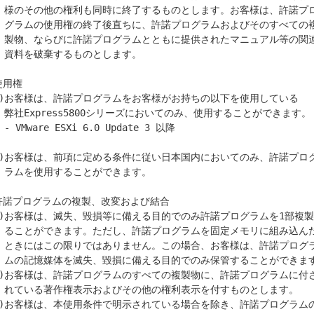
は、許諾プロ

のすべての複

アル等の関連

ます。

使用権

とができます。

e 3 以降

ます。

許諾プログラムの複製、改変および結合

に組み込んだ

許諾プログラ

とができます。

のとします。
