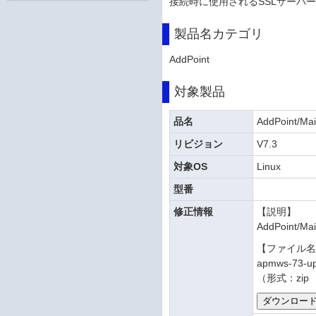
接続時に使用されるSSLサーバー
製品名カテゴリ
AddPoint
対象製品
品名
AddPoint/Mai
リビジョン
V7.3
対象OS
Linux
型番
修正情報
【説明】
AddPoint
【ファイル
apmws-73-up
（形式：zip