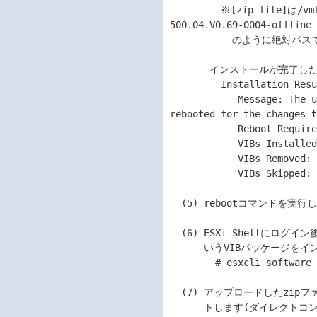
         ※[zip file]は/vmfs/volumes/datastore1/zip/VMW-ESX-6.0.0-lsiprovider-
500.04.V0.69-0004-offline_
           のように絶対パスで記述します

       インストールが完了したら以下のようなメッセージを出力します。

         Installation Result

            Message: The update completed successfully, but the system needs to be 
rebooted for the changes t
            Reboot Required: true

            VIBs Installed: [Provider Name]

            VIBs Removed:

            VIBs Skipped:

  (5) rebootコマンドを実行し、サーバを再起動します。

  (6) ESXi Shellにログイン後、以下のコマンドを実行し、lsiproviderと

      いうVIBパッケージをインストールしていることを確認します

        # esxcli software vib list | less

  (7) アップロードしたzipファイルを削除し、ESXi Shellからログアウ

      トします(ダイレクトコンソールの画面でログインしていた場合は
