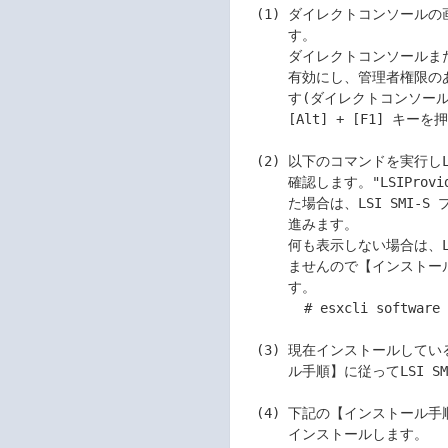
  (1) ダイレクトコンソールの画面でTroubleshooting Optionsを選択しま

      す。

      ダイレクトコンソールまたはSSHによるESXi Shell へのアクセスを

      有効にし、管理者権限のあるユーザーでESXi Shellにログインしま

      す(ダイレクトコンソール画面でESXi shellにログインをする場合は

      [Alt] + [F1] キーを押します)。

  (2) 以下のコマンドを実行しLSI SMI-S プロバイダをインストール済みか

      確認します。"LSIProvider"または"lsiprovider"で始まる行を表示し

      た場合は、LSI SMI-S プロバイダをインストール済みですので(3)に

      進みます。

      何も表示しない場合は、LSI SMI-S プロバイダをインストールしてい

      ませんので【インストール手順】を参照し新規インストールを行いま

      す。

        # esxcli software vib list | grep -i lsiprovider

  (3) 現在インストールしているLSI SMI-Sプロバイダの【アンインストー

      ル手順】に従ってLSI SMI-Sプロバイダをアンインストールします。

  (4) 下記の【インストール手順】に従って新しいLSI SMI-Sプロバイダを

      インストールします。
