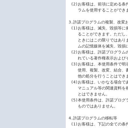
 (2)お客様は、前項に定める条件に従い日本国内においてのみ、許諾プログ

    ラムを使用することができます。

3.許諾プログラムの複製、改変お
 (1)お客様は、滅失、毀損等に備える目的でのみ許諾プログラムを1部複製す

    ることができます。ただし、許諾プログラムを固定メモリに組み込んだ

    ときにはこの限りではありません。この場合、お客様は、許諾プログラ

    ムの記憶媒体を滅失、毀損に備える目的でのみ保管することができます。

 (2)お客様は、許諾プログラムのすべての複製物に、許諾プログラムに付さ

    れている著作権表示およびその他の権利表示を付すものとします。

 (3)お客様は、本使用条件で明示されている場合を除き、許諾プログラムの

    使用、複製、改変、結合、書籍雑誌やネットワークへの転載またはその

    他の処分を行うことはできません。

 (4)お客様は、いかなる場合であっても許諾プログラムとともに提供された

    マニュアル等の関連資料を複製、書籍雑誌やネットワークへ転載するこ

    とはできません。

 (5)本使用条件は、許諾プログラムに関する無体財産権をお客様に移転する

    ものではありません。

4.許諾プログラムの移転等

 (1)お客様は、下記の全ての条件を満たした場合に限り、本使用条件に基づ
