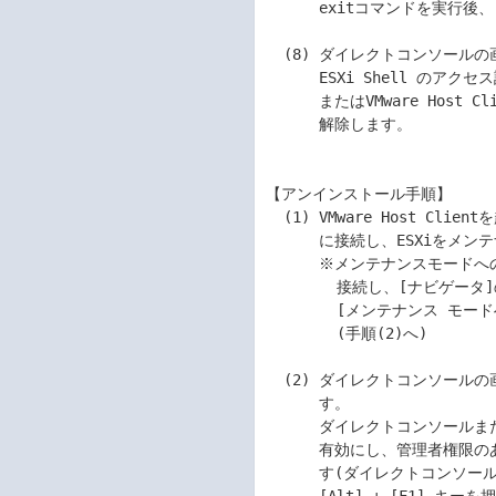
      exitコマンドを実行後、[Alt] + [F2] キーを押します)。

  (8) ダイレクトコンソールの画面でTroubleshooting Optionsを選択し、

      ESXi Shell のアクセス設定を元に戻します。またvSphere Client

      またはVMware Host ClientでESXi に接続し、メンテナンスモードを

      解除します。

【アンインストール手順】

  (1) VMware Host Clientを起動します。管理者権限のあるユーザーでESXi

      に接続し、ESXiをメンテナンスモードに切り替えます。

      ※メンテナンスモードへの切り替えは、VMware Host Clientで ESXiに

        接続し、[ナビゲータ]の中の[ホスト]を右クリックして、

        [メンテナンス モードへの切り替え]をクリックします。

        (手順(2)へ)

  (2) ダイレクトコンソールの画面でTroubleshooting Optionsを選択しま

      す。

      ダイレクトコンソールまたはSSHによるESXi Shell へのアクセスを

      有効にし、管理者権限のあるユーザーでESXi Shellにログインしま

      す(ダイレクトコンソール画面でESXi shellにログインをする場合は
