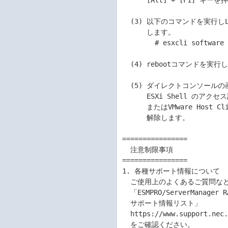
      [Alt] + [F1] キーを押します)。

  (3) 以下のコマンドを実行しLSI SMI-S プロバイダをアンインストール

      します。

        # esxcli software vib remove -n lsiprovider

  (4) rebootコマンドを実行し、サーバを再起動します。

  (5) ダイレクトコンソールの画面でTroubleshooting Optionsを選択し、

      ESXi Shell のアクセス設定を元に戻します。またvSphere Client

      またはVMware Host ClientでESXi に接続し、メンテナンスモードを

      解除します。

================

  注意制限事項

================

1. 各種サポート情報について

  ご使用上のよくあるご質問など、各種サポート情報に関しては

  「ESMPRO/ServerManager RAIDシステム管理機能 (VMware ESXi 5以降) 

  サポート情報リスト」

  https://www.support.nec.co.jp/View.aspx?id=3010101744

  をご確認ください。
