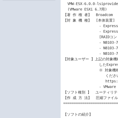
  VMW-ESX-6.0.0-lsiprovider-500.04.V0.69-0004-offline_bundle-8676001.zip

  (VMware ESXi 6.7用)

【著 作 権 者】  Broadcom

【対 象 機 種】  [本体装置]

                 - Express5800/R140g-4

                 - Express5800/R140h-4 (N8100-7301Y)

                 [RAIDコントローラー]

                 - N8103-7177 RAIDコントローラ (1GB, RAID 0/1/5/6)

                 - N8103-7178 RAIDコントローラ (2GB, RAID 0/1/5/6)

                 - N8103-7004 RAIDコントローラ (2GB, RAID 0/1/5/6)

【対象ユーザー 】上記の対象機種に
                 したExpress5800シリーズをご使用のお客様。

                 ※ 対象機種のVMware認証や注意事項など、動作環境を確認

                    ください。

                    https://jpn.nec.com/soft/vmware/requirement.html?

                 - VMware ESXi 6.7 Update 1

【ソフト種別 】  ユーティリティ
【作 成 方 法】  圧縮ファイル(
==========================
【ソフトの紹介】
