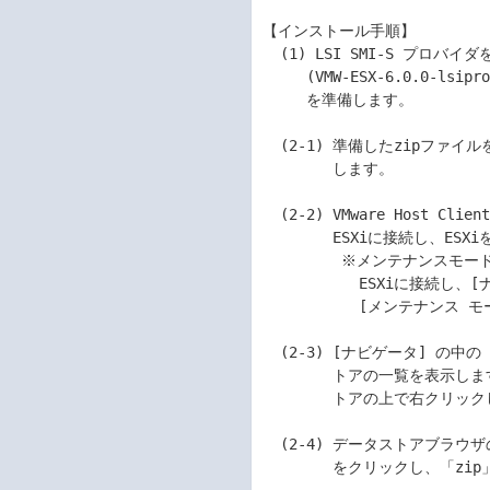
【インストール手順】

  (1) LSI SMI-S プロバイダを格納した、本zipファイル

     (VMW-ESX-6.0.0-lsiprovider-500.04.V0.69-0004-offline_bundle-8676001.zip)

     を準備します。

  (2-1) 準備したzipファイルをVMware Host Clientを起動するPCにコピー

        します。

  (2-2) VMware Host Clientを起動します。管理者権限のあるユーザーで

        ESXiに接続し、ESXiをメンテナンスモードに切り替えます。

         ※メンテナンスモードへの切り替えは、VMware Host Clientで

           ESXiに接続し、[ナビゲータ]の中の[ホスト]を右クリックして、

           [メンテナンス モードへの切り替え]をクリックします。

  (2-3) [ナビゲータ] の中の [ストレージ] をクリックすると、データス

        トアの一覧を表示します。zipファイルをアップロードするデータス

        トアの上で右クリックし、[参照] をクリックします。

  (2-4) データストアブラウザの画面を表示します。[ディレクトリの作成]

        をクリックし、「zip」というディレクトリを作ります。
