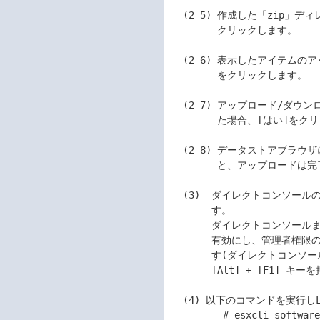
  (2-5) 作成した「zip」ディレクトリをクリックし、[アップロード]を

        クリックします。

  (2-6) 表示したアイテムのアップロード画面でzipファイルを選択し、[開く]

        をクリックします。

  (2-7) アップロード/ダウンロード操作に関する警告ダイアログが表示され

        た場合、[はい]をクリックします。

  (2-8) データストアブラウザにアップロードしたzipファイルが表示される

        と、アップロードは完了です。(手順(3)へ)

  (3)  ダイレクトコンソールの画面でTroubleshooting Optionsを選択しま

       す。

       ダイレクトコンソールまたはSSHによるESXi Shell へのアクセスを

       有効にし、管理者権限のあるユーザーでESXi Shellにログインしま

       す(ダイレクトコンソール画面でESXi shellにログインをする場合は

       [Alt] + [F1] キーを押します)。

  (4) 以下のコマンドを実行しLSI SMI-S プロバイダをインストールします。

         # esxcli software vib install -d [zip file]
