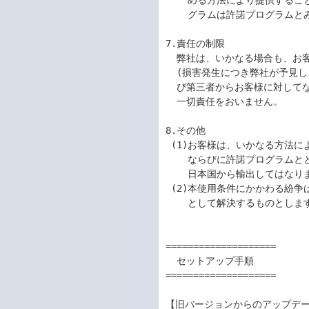
    める方法により提供することがあります。お客様に提供された修正プロ

    グラムは許諾プログラムとみなします。

7.責任の制限

  弊社は、いかなる場合も、お客様の逸失利益、特別な事情から生じた損害

  (損害発生につき弊社が予見し、または予見し得た場合を含みます。)およ

  び第三者からお客様に対してなされた損害賠償請求に基づく損害について

  一切責任をおいません。

8.その他

 (1)お客様は、いかなる方法によっても許諾プログラムおよびその複製物、

    ならびに許諾プログラムとともに提供されたマニュアル等の関連資料を

    日本国から輸出してはなりません。

 (2)本使用条件にかかわる紛争は、東京地方裁判所を専属的合意管轄裁判所

    として解決するものとします。

====================

  セットアップ手順

====================

【旧バージョンからのアップデー