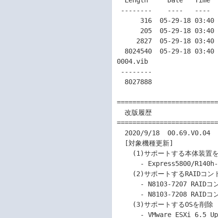
  Length     Date   Time    Name

 --------    ----   ----    ----

      316  05-29-18 03:40   index.xml

      205  05-29-18 03:40   vendor-index.xml

     2827  05-29-18 03:40   metadata.zip

  8024540  05-29-18 03:40   vib20/lsiprovider/LSI_bootbank_lsiprovider_500.04.V0.69-
0004.vib

 --------                   -------

  8027888                   4 files

==========================
  改版履歴

==========================
  2020/9/18  00.69.V0.04

  [対象機種更新]

    (1)サポートする本体装置を削除

      - Express5800/R140h-4 (2nd-Gen) (N8100-7302Y)

    (2)サポートするRAIDコントローラーを削除

      - N8103-7207 RAIDコントローラ (2GB, RAID 0/1/5/6)

      - N8103-7208 RAIDコントローラ (4GB, RAID 0/1/5/6)

    (3)サポートするOSを削除

      - VMware ESXi 6.5 Update 3
