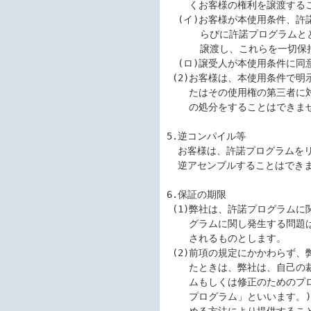
    くお客様の権利を譲渡することができます。

  (イ)お客様が本使用条件、許諾プログラムおよびそのすべての複製物、な

      らびに許諾プログラムとともに提供されたマニュアル等の関連資料を

      譲渡し、これらを一切保持しないこと。

  (ロ)譲受人が本使用条件に同意していること。

 (2)お客様は、本使用条件で明示されている場合を除き、許諾プログラムま

    たはその使用権の第三者に対する再使用許諾、譲渡、移転またはその他

    の処分をすることはできません。

5.逆コンパイル等

  お客様は、許諾プログラムをリバース・エンジニア、逆コンパイルまたは

  逆アセンブルすることはできません。

6.保証の期限

 (1)弊社は、許諾プログラムに関していかなる保証も行いません。許諾プロ

    グラムに関し発生する問題はお客様の責任および費用負担をもって処理

    されるものとします。

 (2)前項の規定にかかわらず、弊社が許諾プログラムの誤り(バグ)を修正し

    たときは、弊社は、自己の裁量により、かかる誤りを修正したプログラ

    ムもしくは修正のためのプログラム(以下、これらのプログラムを「修正

    プログラム」といいます。)または、かかる修正に関する情報を弊社が定
