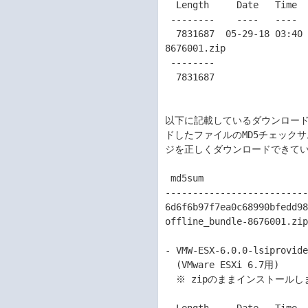
  Length     Date   Time    Name

 --------    ----   ----    ----

  7831687  05-29-18 03:40   VMW-ESX-6.0.0-lsiprovider-500.04.V0.69-0004-offline_bundle-
8676001.zip

 --------                   -------

  7831687                   1 file

以下に記載しているダウンロード
ドしたファイルのMD5チェック
ジを正しくダウンロードできてい
 md5sum                          | Filename

--------------------------
6d6f6b97f7ea0c68990bfedd9
offline_bundle-8676001.zip
- VMW-ESX-6.0.0-lsiprovide
  (VMware ESXi 6.7用)

  ※ zipのままインストールしますので、展開の必要はありません。
