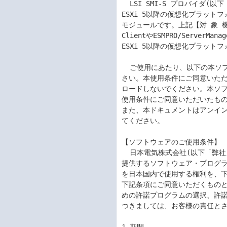
  LSI SMI-S プロバイダ(以下「本ソフトウェア」と呼称します。)は、VMware

ESXi 5以降の仮想化プラットフ
モジュールです。上記【対 象 機 
ClientやESMPRO/ServerM
ESXi 5以降の仮想化プラット
  ご使用にあたり、以下の本ソフトウェアのご使用条件を充分にお読みくだ

さい。本使用条件にご同意いただ
ロードしないでください。本ソフ
使用条件にご同意いただいたもの
また、本ドキュメントはアンイン
てください。

【ソフトウェアのご使用条件】

  日本電気株式会社(以下「弊社」といいます。)は、本使用条件とともにご

提供するソフトウェア・プログラ
を日本国内で使用する権利を、下
下記条項にご同意いただくものと
めの許諾プログラムの選択、許諾
つきましては、お客様の責任とさ