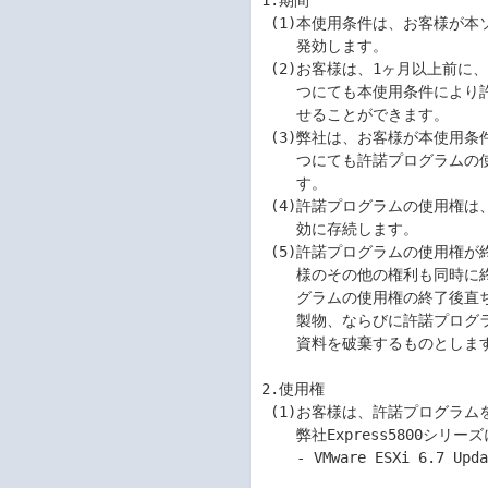
1.期間

 (1)本使用条件は、お客様が本ソフトウェア製品をお受け取りになった日に

    発効します。

 (2)お客様は、1ヶ月以上前に、弊社宛て書面により通知することにより、い

    つにても本使用条件により許諾される許諾プログラムの使用権を終了さ

    せることができます。

 (3)弊社は、お客様が本使用条件のいずれかの条項に違反されたときは、い

    つにても許諾プログラムの使用権を終了させることができるものとしま

    す。

 (4)許諾プログラムの使用権は、本使用条件の規定に基づき終了するまで有

    効に存続します。

 (5)許諾プログラムの使用権が終了した場合には、本使用条件に基づくお客

    様のその他の権利も同時に終了するものとします。お客様は、許諾プロ

    グラムの使用権の終了後直ちに、許諾プログラムおよびそのすべての複

    製物、ならびに許諾プログラムとともに提供されたマニュアル等の関連

    資料を破棄するものとします。

2.使用権

 (1)お客様は、許諾プログラムをお客様がお持ちの以下を使用している

    弊社Express5800シリーズにおいてのみ、使用することができます。

    - VMware ESXi 6.7 Update 1
