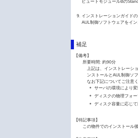
ピュートモジュールBのStandby
インストレーションガイドの第1章
AUL制御ソフトウェアをイ
補足
【備考】
所要時間: 約90分
上記は、インストレーションガ
ンストールとAUL制御ソ
なお下記についてご注意
サーバの環境により変
ディスクの物理フォー
ディスク容量に応じて
【特記事項】
この物件でのインストール後、A