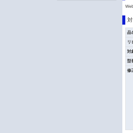
Web
対
品
リ
対
型
修