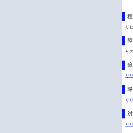
種
リ
障
そ
障
リリ
障
リリ
対
リリ