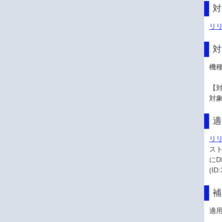
対
リリ
対
機
【対
対
適
リリ
スト
にD
(I
補
適用