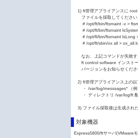
1) ft管理アプライアンスに r
ファイルを採取してください
# /opt/ft/bin/ftsmaint -v > ftsm
# /opt/ft/bin/ftsmaint lsSyste
# /opt/ft/bin/ftsmaint lsLong >
# /opt/ft/sbin/ox all > ox_all.l
なお、上記コマンドが失敗する
ft control software インスト
バージョンをお知らせくださ
2) ft管理アプライアンス上
・ /var/log/messsages* （例：m
・ ディレクトリ /var/log/ft
3) ファイル採取後は生成され
対象機器
Express5800/ftサーバ(VMware