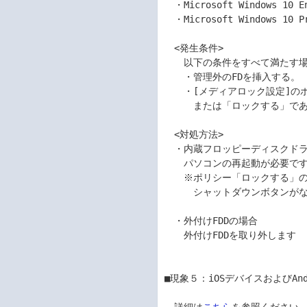
　・Microsoft Windows 10 E
　・Microsoft Windows 10 P
　<発生条件>	

　　以下の条件をすべて満たす場合
　　・管理外のFDを挿入する。	

　　・[メディアロック設定]のポ
　　　または「ロックする」である
　<対処方法>	

　・内蔵フロッピーディスクドライ
　　パソコンの再起動が必要です。
　　※ポリシー「ロックする」の
　　　シャットダウンボタンがな
　・外付けFDDの場合	

　　外付けFDDを取り外します	

■現象５：iOSデバイスおよびAnd