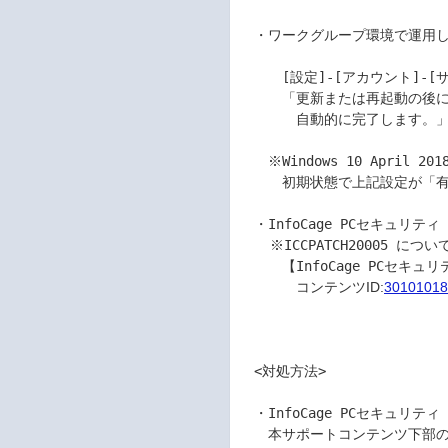
　・ワークグループ環境で運用し
　　　[設定]-[アカウント]-[サ
　　　「更新または再起動の後に
　　　　自動的に完了します。」	
　　※Windows 10 April 2
　　　初期状態で上記設定が「有効
　・InfoCage PCセキュリティ 
  　※ICCPATCH20005 については、以下をご参照願います。	

コンテンツID:
3010101
　<対処方法>	

　・InfoCage PCセキュリティ 
　　本サポートコンテンツ下部のリンク